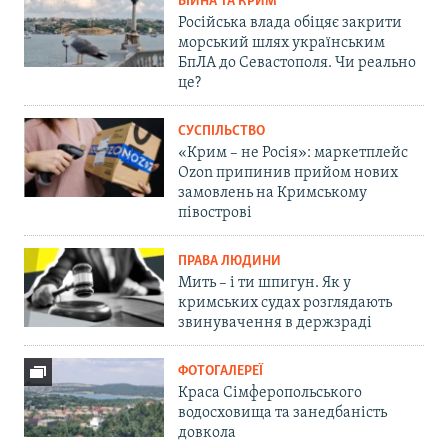
ВІЙНА ТА КРИМ
Російська влада обіцяє закрити
морський шлях українським
БпЛА до Севастополя. Чи реально
це?
СУСПІЛЬСТВО
«Крим – не Росія»: маркетплейс
Ozon припинив прийом нових
замовлень на Кримському
півострові
ПРАВА ЛЮДИНИ
Мить – і ти шпигун. Як у
кримських судах розглядають
звинувачення в держзраді
ФОТОГАЛЕРЕЇ
Краса Сімферопольського
водосховища та занедбаність
довкола