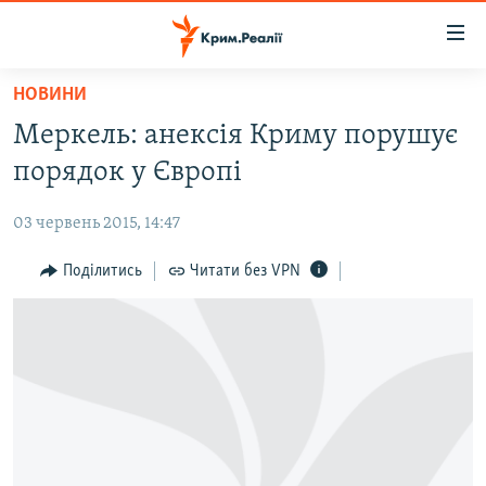
Доступність
посилання
Перейти
НОВИНИ
до
НОВИНИ
Меркель: анексія Криму порушує
основного
ВОДА.КРИМ
матеріалу
порядок у Європі
ВІДЕО ТА ФОТО
Перейти
до
03 червень 2015, 14:47
ПОЛІТИКА
основної
БЛОГИ
Поділитись
Читати без VPN
навігації
Перейти
ПОГЛЯД
до
ІНТЕРВ'Ю
пошуку
ВСЕ ЗА ДЕНЬ
СПЕЦПРОЕКТИ
ЯК ОБІЙТИ БЛОКУВАННЯ
ДЕПОРТАЦІЯ