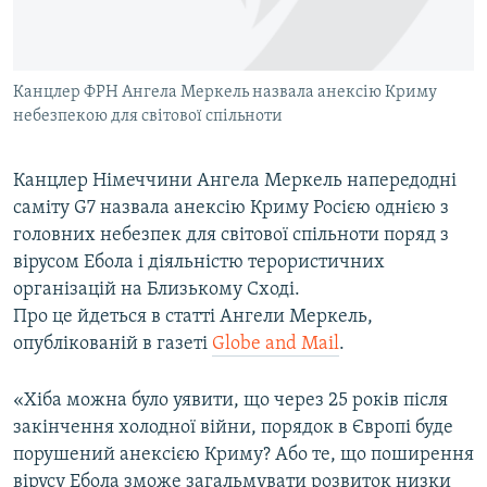
ВІДЕОУРОКИ «ELIFBE»
Русский
СВІДЧЕННЯ ОКУПАЦІЇ
Qırımtatar
Канцлер ФРН Ангела Меркель назвала анексію Криму
УКРАЇНСЬКА ПРОБЛЕМА КРИМУ
небезпекою для світової спільноти
ДОЛУЧАЙСЯ!
ІНФОГРАФІКА
Канцлер Німеччини Ангела Меркель напередодні
саміту G7 назвала анексію Криму Росією однією з
головних небезпек для світової спільноти поряд з
Усі сайти RFE/RL
вірусом Ебола і діяльністю терористичних
організацій на Близькому Сході.
Про це йдеться в статті Ангели Меркель,
опублікованій в газеті
Globe and Mail
.
«Хіба можна було уявити, що через 25 років після
закінчення холодної війни, порядок в Європі буде
порушений анексією Криму? Або те, що поширення
вірусу Ебола зможе загальмувати розвиток низки