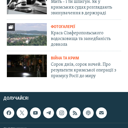
Мить – і ти шпигун. Як у
кримських судах розглядають
звинувачення в держзраді
ФОТОГАЛЕРЕЇ
Краса Сімферопольського
водосховища та занедбаність
довкола
ВІЙНА ТА КРИМ
Сорок днів, сорок ночей. Про
результати кримської операції з
примусу Росії до миру
ДОЛУЧАЙСЯ!