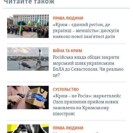
Читайте також
ПРАВА ЛЮДИНИ
«Крим – єдиний регіон, де
українці – меншість»: дискусія
навколо нової пам'ятної дати
ВІЙНА ТА КРИМ
Російська влада обіцяє закрити
морський шлях українським
БпЛА до Севастополя. Чи реально
це?
СУСПІЛЬСТВО
«Крим – не Росія»: маркетплейс
Ozon припинив прийом нових
замовлень на Кримському
півострові
ПРАВА ЛЮДИНИ