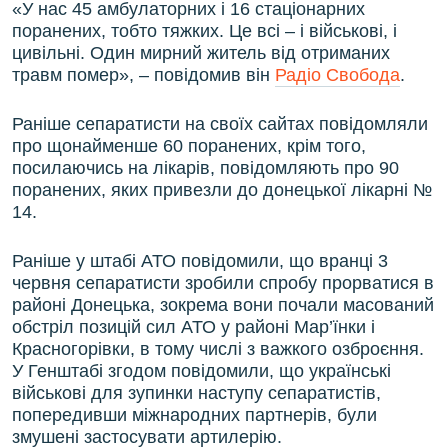
«У нас 45 амбулаторних і 16 стаціонарних
ВІДЕОУРОКИ «ELIFBE»
поранених, тобто тяжких. Це всі – і військові, і
Русский
цивільні. Один мирний житель від отриманих
СВІДЧЕННЯ ОКУПАЦІЇ
Qırımtatar
травм помер», – повідомив він
Радіо Свобода
.
УКРАЇНСЬКА ПРОБЛЕМА КРИМУ
Раніше сепаратисти на своїх сайтах повідомляли
ДОЛУЧАЙСЯ!
ІНФОГРАФІКА
про щонайменше 60 поранених, крім того,
посилаючись на лікарів, повідомляють про 90
поранених, яких привезли до донецької лікарні №
14.
Усі сайти RFE/RL
Раніше у штабі АТО повідомили, що вранці 3
червня сепаратисти зробили спробу прорватися в
районі Донецька, зокрема вони почали масований
обстріл позицій сил АТО у районі Мар’їнки і
Красногорівки, в тому числі з важкого озброєння.
У Генштабі згодом повідомили, що українські
військові для зупинки наступу сепаратистів,
попередивши міжнародних партнерів, були
змушені застосувати артилерію.