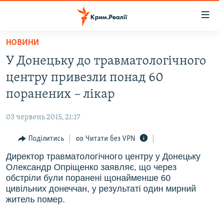
Доступність
посилання
Перейти
НОВИНИ
до
НОВИНИ
У Донецьку до травматологічного
основного
ВОДА.КРИМ
матеріалу
центру привезли понад 60
ВІДЕО ТА ФОТО
Перейти
поранених – лікар
до
ПОЛІТИКА
основної
03 червень 2015, 21:17
БЛОГИ
навігації
Перейти
Поділитись
Читати без VPN
ПОГЛЯД
до
Директор травматологічного центру у Донецьку
ІНТЕРВ'Ю
пошуку
Олександр Опріщенко заявляє, що через
ВСЕ ЗА ДЕНЬ
обстріли були поранені щонайменше 60
цивільних донеччан, у результаті один мирний
СПЕЦПРОЕКТИ
житель помер.
ЯК ОБІЙТИ БЛОКУВАННЯ
ДЕПОРТАЦІЯ