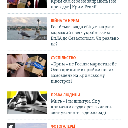
Крим сам себе не заправить і не
прогодує | Крим.Реалії
ВІЙНА ТА КРИМ
Російська влада обіцяє закрити
морський шлях українським
БпЛА до Севастополя. Чи реально
це?
СУСПІЛЬСТВО
«Крим – не Росія»: маркетплейс
Ozon припинив прийом нових
замовлень на Кримському
півострові
ПРАВА ЛЮДИНИ
Мить – і ти шпигун. Як у
кримських судах розглядають
звинувачення в держзраді
ФОТОГАЛЕРЕЇ