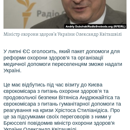
ВІДЕОУРОКИ «ELIFBE»
Русский
СВІДЧЕННЯ ОКУПАЦІЇ
Qırımtatar
УКРАЇНСЬКА ПРОБЛЕМА КРИМУ
Міністр охорони здоров’я України Олександр Квіташвілі
ДОЛУЧАЙСЯ!
ІНФОГРАФІКА
У липні ЄС оголосить, який пакет допомоги для
реформи охорони здоров'я та організації
Усі сайти RFE/RL
медичної допомоги переселенцям зможе надати
Україні.
Це має відбутись під час візиту до Києва
єврокомісара з питань охорони здоров’я та
продовольчої безпеки Вітяніса Андрюкайтіса та
єврокомісара з питань гуманітарної допомоги та
реагування на кризи Хрістоса Стиліанідіса. Про
це за підсумками своїх переговорів з ними у
Брюсселі повідомив міністр охорони здоров'я
України Олександр Квіташвілі.