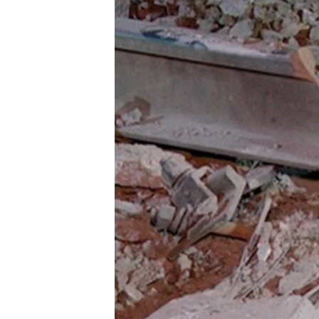
ВІДЕОУРОКИ «ELIFBE»
СВІДЧЕННЯ ОКУПАЦІЇ
УКРАЇНСЬКА ПРОБЛЕМА КРИМУ
ІНФОГРАФІКА