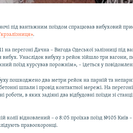
5
ночі під вантажним поїздом спрацював вибуховий прис
Укрзалізниця»
.
:11 на перегоні Дачна – Вигода Одеської залізниці під 
я вибух. Унаслідок вибуху з рейок зійшло три вагони,
ний поїзд курсував порожнім», – ідеться у повідомлен
буху пошкоджено два метри рейок на парній та непарні
бетонні шпали і провід контактної мережі. На перегон
і роботи, в яких задіяні два відбудовні поїзди зі станці
ій колії відновлений – о 8:05 проїхав поїзд №105 Київ –
слідують правоохоронці.