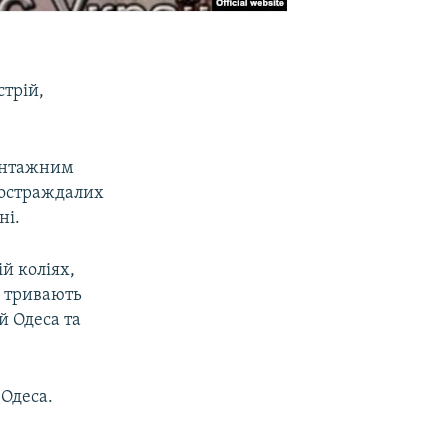
трій,
вантажним
 постраждалих
ні.
й коліях,
і тривають
й Одеса та
 Одеса.