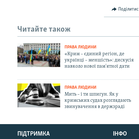
Поділитис
Читайте також
ПРАВА ЛЮДИНИ
«Крим – єдиний регіон, де
українці – меншість»: дискусія
навколо нової пам'ятної дати
ПРАВА ЛЮДИНИ
Мить – і ти шпигун. Як у
кримських судах розглядають
звинувачення в держзраді
Русский
ПІДТРИМКА
ІНФО
Qırımtatar