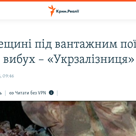
ещині під вантажним по
я вибух – «Укрзалізниця»
, 09:46
ь
Читати без VPN