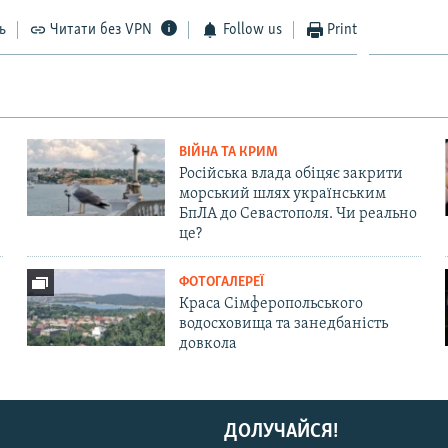
ь
Читати без VPN
Follow us
Print
ВІЙНА ТА КРИМ
Російська влада обіцяє закрити
морський шлях українським
БпЛА до Севастополя. Чи реально
це?
ФОТОГАЛЕРЕЇ
Краса Сімферопольського
водосховища та занедбаність
довкола
ДОЛУЧАЙСЯ!