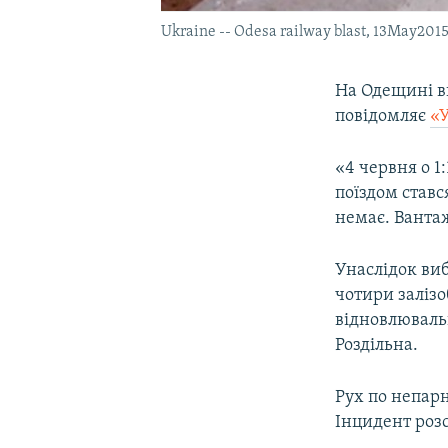
Ukraine -- Odesa railway blast, 13May201
На Одещині в
повідомляє
«
«4 червня о 1
поїздом ставс
немає. Вантаж
Унаслідок ви
чотири залізо
відновлювальн
Роздільна.
Рух по непарн
Інцидент роз