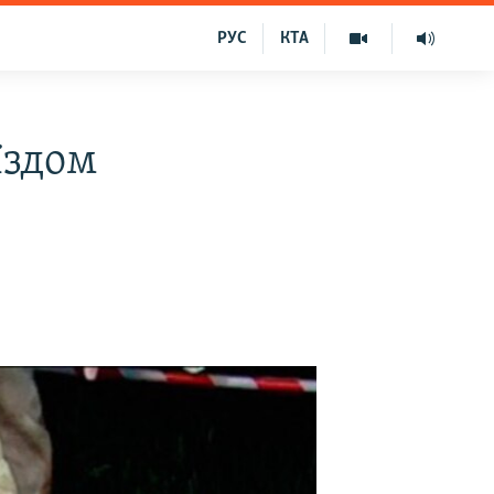
РУС
КТА
їздом