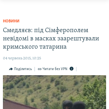
Доступність
посилання
НОВИНИ
Перейти
ВОДА.КРИМ
НОВИНИ
до
ВІДЕО ТА ФОТО
Смедляєв: під Сімферополем
основного
ПОЛІТИКА
матеріалу
невідомі в масках заарештували
Перейти
кримського татарина
БЛОГИ
до
ПОГЛЯД
основної
04 червень 2015, 10:25
навігації
ІНТЕРВ'Ю
Перейти
Поділитись
Читати без VPN
ВСЕ ЗА ДЕНЬ
до
пошуку
СПЕЦПРОЕКТИ
ЯК ОБІЙТИ БЛОКУВАННЯ
ДЕПОРТАЦІЯ
ВІДЕОУРОКИ «ELIFBE»
Русский
СВІДЧЕННЯ ОКУПАЦІЇ