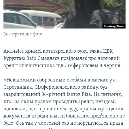
Qırımtatar
УКРАЇНСЬКА ПРОБЛЕМА КРИМУ
ДОЛУЧАЙСЯ!
ІНФОГРАФІКА
Ілюстративне фото
Усі сайти RFE/RL
Активіст кримськотатарського руху, глава ЦВК
Курултаю Заїр Смедляєв повідомляє про черговий
арешт співвітчизника під Сімферополем 4 червня.
«Невідомими озброєними особами в масках у с.
Строганівка, Сімферопольського району, був
заарештований 36-річний Ізетов Різа. На питання,
хто і за яким правом проводить арешт, невідомі
відповіли, що за рішенням суду, при цьому жодних
документів ні родичам, ні близьким пред'явлено не
було! Ось так у черговий раз не порушуються права