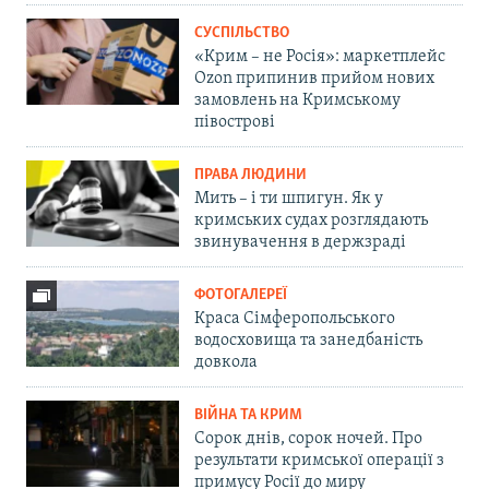
СУСПІЛЬСТВО
«Крим – не Росія»: маркетплейс
Ozon припинив прийом нових
замовлень на Кримському
півострові
ПРАВА ЛЮДИНИ
Мить – і ти шпигун. Як у
кримських судах розглядають
звинувачення в держзраді
ФОТОГАЛЕРЕЇ
Краса Сімферопольського
водосховища та занедбаність
довкола
ВІЙНА ТА КРИМ
Сорок днів, сорок ночей. Про
результати кримської операції з
примусу Росії до миру