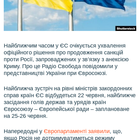
ВІДЕОУРОКИ «ELIFBE»
Русский
СВІДЧЕННЯ ОКУПАЦІЇ
Qırımtatar
УКРАЇНСЬКА ПРОБЛЕМА КРИМУ
ДОЛУЧАЙСЯ!
ІНФОГРАФІКА
Найближчим часом у ЄС очікується ухвалення
офіційного рішення про продовження санкцій
проти Росії, запроваджених у зв’язку з анексією
Криму. Про це Радіо Свобода повідомили у
Усі сайти RFE/RL
представництві України при Євросоюзі.
Найближча зустріч на рівні міністрів закордонних
справ країн ЄС відбудеться 22 червня, найближче
засідання голів держав та урядів країн
Євросоюзу – Європейської ради – заплановане
на 25-26 червня.
Напередодні у
Європарламенті заявили
, що,
якщо Росія не дотримуватиметься режиму