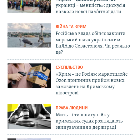
українці – меншість»: дискусія
навколо нової пам'ятної дати
ВІЙНА ТА КРИМ
Російська влада обіцяє закрити
морський шлях українським
БпЛА до Севастополя. Чи реально
це?
СУСПІЛЬСТВО
«Крим – не Росія»: маркетплейс
Ozon припинив прийом нових
замовлень на Кримському
півострові
ПРАВА ЛЮДИНИ
Мить – і ти шпигун. Як у
кримських судах розглядають
звинувачення в держзраді