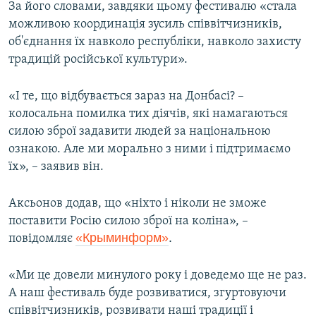
За його словами, завдяки цьому фестивалю «стала
можливою координація зусиль співвітчизників,
об'єднання їх навколо республіки, навколо захисту
традицій російської культури».
«І те, що відбувається зараз на Донбасі? –
колосальна помилка тих діячів, які намагаються
силою зброї задавити людей за національною
ознакою. Але ми морально з ними і підтримаємо
їх», – заявив він.
Аксьонов додав, що «ніхто і ніколи не зможе
поставити Росію силою зброї на коліна», –
«Крыминформ»
.
повідомляє
«Ми це довели минулого року і доведемо ще не раз.
А наш фестиваль буде розвиватися, згуртовуючи
співвітчизників, розвивати наші традиції і