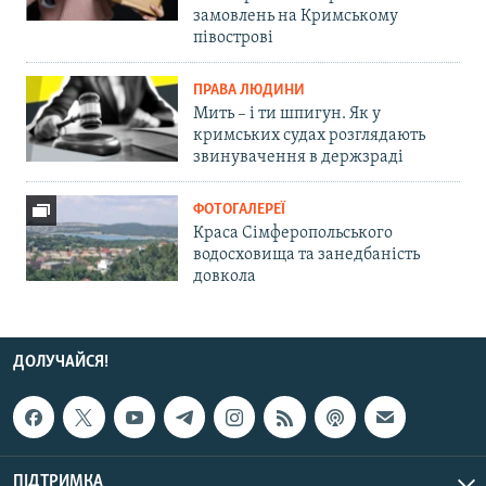
замовлень на Кримському
півострові
ПРАВА ЛЮДИНИ
Мить – і ти шпигун. Як у
кримських судах розглядають
звинувачення в держзраді
ФОТОГАЛЕРЕЇ
Краса Сімферопольського
водосховища та занедбаність
довкола
ДОЛУЧАЙСЯ!
ПІДТРИМКА