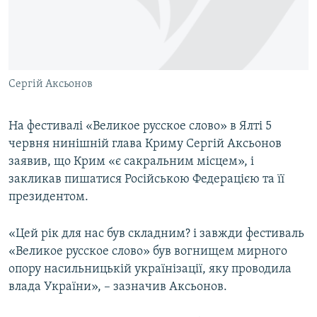
ВІДЕОУРОКИ «ELIFBE»
Русский
СВІДЧЕННЯ ОКУПАЦІЇ
Qırımtatar
УКРАЇНСЬКА ПРОБЛЕМА КРИМУ
Сергій Аксьонов
ДОЛУЧАЙСЯ!
ІНФОГРАФІКА
На фестивалі «Великое русское слово» в Ялті 5
червня нинішній глава Криму Сергій Аксьонов
Усі сайти RFE/RL
заявив, що Крим «є сакральним місцем», і
закликав пишатися Російською Федерацією та її
президентом.
«Цей рік для нас був складним? і завжди фестиваль
«Великое русское слово» був вогнищем мирного
опору насильницькій українізації, яку проводила
влада України», – зазначив Аксьонов.