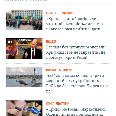
ПРАВА ЛЮДИНИ
«Крим – єдиний регіон, де
українці – меншість»: дискусія
навколо нової пам'ятної дати
ВІДЕО
Блокада без сухопутної операції:
Крим сам себе не заправить і не
прогодує | Крим.Реалії
ВІЙНА ТА КРИМ
Російська влада обіцяє закрити
морський шлях українським
БпЛА до Севастополя. Чи реально
це?
СУСПІЛЬСТВО
«Крим – не Росія»: маркетплейс
Ozon припинив прийом нових