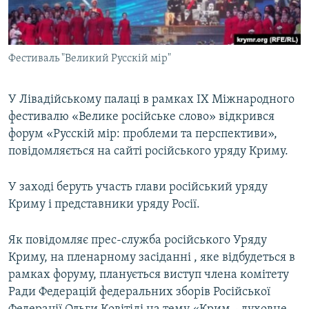
ВІДЕОУРОКИ «ELIFBE»
Русский
СВІДЧЕННЯ ОКУПАЦІЇ
Qırımtatar
Фестиваль "Великий Русскій мір"
УКРАЇНСЬКА ПРОБЛЕМА КРИМУ
ДОЛУЧАЙСЯ!
ІНФОГРАФІКА
У Лівадійському палаці в рамках IX Міжнародного
фестивалю «Велике російське слово» відкрився
форум «Русскій мір: проблеми та перспективи»,
Усі сайти RFE/RL
повідомляється на сайті російського уряду Криму.
У заході беруть участь глави російський уряду
Криму і представники уряду Росії.
Як повідомляє прес-служба російського Уряду
Криму, на пленарному засіданні , яке відбудеться в
рамках форуму, планується виступ члена комітету
Ради Федерацій федеральних зборів Російської