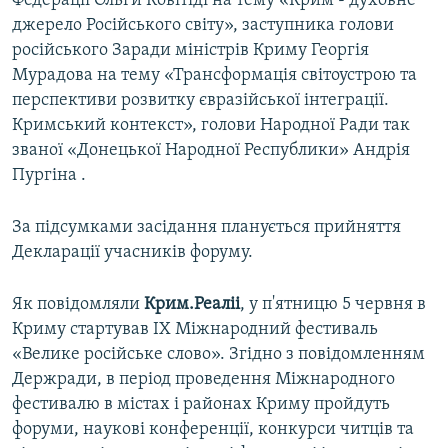
Федерації Ольги Ковітіді на тему «Крим - духовне
джерело Російського світу», заступника голови
російського Заради міністрів Криму Георгія
Мурадова на тему «Трансформація світоустрою та
перспективи розвитку євразійської інтеграції.
Кримський контекст», голови Народної Ради так
званої «Донецької Народної Республики» Андрія
Пургіна .
За підсумками засідання планується прийняття
Декларації учасників форуму.
Як повідомляли
Крим.Реаліі
, у п'ятницю 5 червня в
Криму стартував IX Міжнародний фестиваль
«Велике російське слово». Згідно з повідомленням
Держради, в період проведення Міжнародного
фестивалю в містах і районах Криму пройдуть
форуми, наукові конференції, конкурси читців та