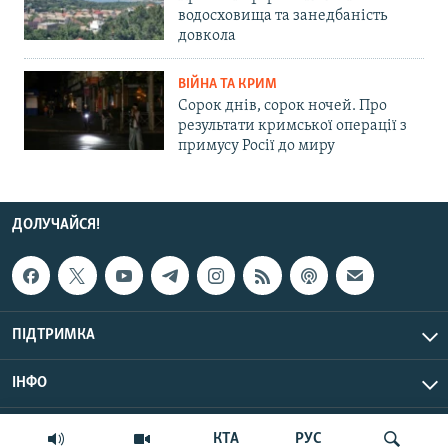
водосховища та занедбаність
довкола
ВІЙНА ТА КРИМ
Сорок днів, сорок ночей. Про
результати кримської операції з
примусу Росії до миру
ДОЛУЧАЙСЯ!
ПІДТРИМКА
ІНФО
© Крим.Реалії, 2026 | Усі права застережено.
КТА
РУС