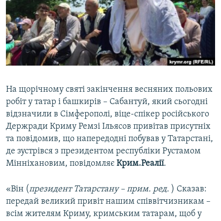
ВІДЕОУРОКИ «ELIFBE»
Русский
СВІДЧЕННЯ ОКУПАЦІЇ
Qırımtatar
УКРАЇНСЬКА ПРОБЛЕМА КРИМУ
ДОЛУЧАЙСЯ!
ІНФОГРАФІКА
На щорічному святі закінчення весняних польових
робіт у татар і башкирів – Сабантуй, який сьогодні
Усі сайти RFE/RL
відзначили в Сімферополі, віце-спікер російського
Держради Криму Ремзі Ільясов привітав присутніх
та повідомив, що напередодні побував у Татарстані,
де зустрівся з президентом республіки Рустамом
Мінніхановим, повідомляє
Крим.Реалії
.
«Він (
президент Татарстану – прим. ред.
) Сказав:
передай великий привіт нашим співвітчизникам –
всім жителям Криму, кримським татарам, щоб у