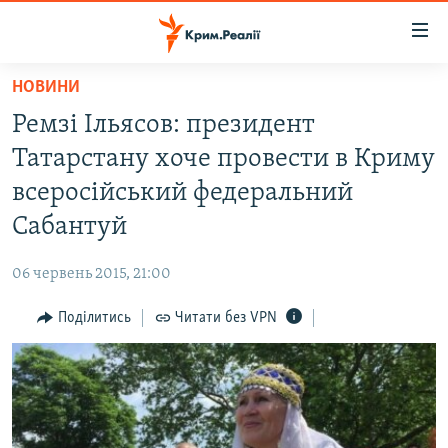
Доступність
посилання
Перейти
НОВИНИ
до
НОВИНИ
Ремзі Ільясов: президент
основного
ВОДА.КРИМ
матеріалу
Татарстану хоче провести в Криму
ВІДЕО ТА ФОТО
Перейти
всеросійський федеральний
до
ПОЛІТИКА
Сабантуй
основної
БЛОГИ
навігації
06 червень 2015, 21:00
Перейти
ПОГЛЯД
до
Поділитись
Читати без VPN
ІНТЕРВ'Ю
пошуку
ВСЕ ЗА ДЕНЬ
СПЕЦПРОЕКТИ
ЯК ОБІЙТИ БЛОКУВАННЯ
ДЕПОРТАЦІЯ