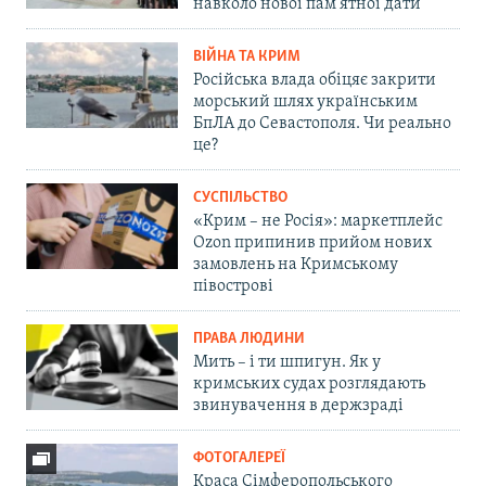
навколо нової пам'ятної дати
ВІЙНА ТА КРИМ
Російська влада обіцяє закрити
морський шлях українським
БпЛА до Севастополя. Чи реально
це?
СУСПІЛЬСТВО
«Крим – не Росія»: маркетплейс
Ozon припинив прийом нових
замовлень на Кримському
півострові
ПРАВА ЛЮДИНИ
Мить – і ти шпигун. Як у
кримських судах розглядають
звинувачення в держзраді
ФОТОГАЛЕРЕЇ
Краса Сімферопольського