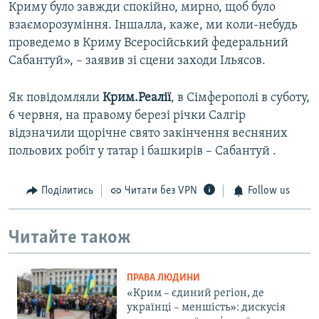
Криму було завжди спокійно, мирно, щоб було
взаєморозуміння. Іншалла, каже, ми коли-небудь
проведемо в Криму Всеросійський федеральний
Сабантуй», – заявив зі сцени заходи Ільясов.
Як повідомляли
Крим.Реалії
, в Сімферополі в суботу,
6 червня, на правому березі річки Салгір
відзначили щорічне свято закінчення весняних
польових робіт у татар і башкирів – Сабантуй .
Поділитись
Читати без VPN
Follow us
Читайте також
ПРАВА ЛЮДИНИ
«Крим – єдиний регіон, де
українці – меншість»: дискусія