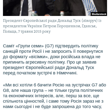
ВІДЕОУРОКИ «ELIFBE»
Русский
СВІДЧЕННЯ ОКУПАЦІЇ
Qırımtatar
Президент Європейської ради Дональд Туск (ліворуч) із
УКРАЇНСЬКА ПРОБЛЕМА КРИМУ
президентом України Петром Порошенком, Гданськ,
ДОЛУЧАЙСЯ!
ІНФОГРАФІКА
Польща, 7 травня 2015 року
Саміт «Групи семи» (G7) підтвердить політику
санкцій проти Росії і не запросить її повернутися
Усі сайти RFE/RL
до формату «вісімки», доки російська влада не
припинить агресивну політику. Про це заявив
президент Європейської ради Дональд Туск
перед початком зустрічі в Німеччині.
«Ми всі хотіли б бачити Росію на зустрічах G7 або
G8, але наша група – не тільки група політичних
та економічних інтересів, але, перш за все, ще
спільнота цінностей, і саме тому Росія зараз не з
нами сьогодні і не буде запрошена до того часу,