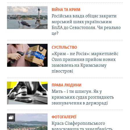
ВІЙНА ТА КРИМ
Російська влада обіцяє закрити
морський шлях українським
БпЛА до Севастополя. Чи реально
це?
СУСПІЛЬСТВО
«Крим – не Росія»: маркетплейс
Ozon припинив прийом нових
замовлень на Кримському
півострові
ПРАВА ЛЮДИНИ
Мить – і ти шпигун. Як у
кримських судах розглядають
звинувачення в держзраді
ФОТОГАЛЕРЕЇ
Краса Сімферопольського
водосховища та занедбаність