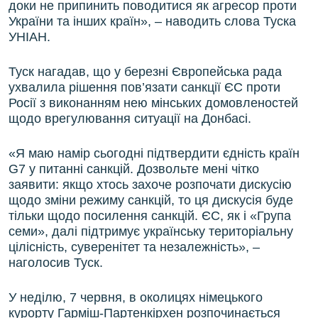
доки не припинить поводитися як агресор проти
України та інших країн», – наводить слова Туска
УНІАН.
Туск нагадав, що у березні Європейська рада
ухвалила рішення пов’язати санкції ЄС проти
Росії з виконанням нею мінських домовленостей
щодо врегулювання ситуації на Донбасі.
«Я маю намір сьогодні підтвердити єдність країн
G7 у питанні санкцій. Дозвольте мені чітко
заявити: якщо хтось захоче розпочати дискусію
щодо зміни режиму санкцій, то ця дискусія буде
тільки щодо посилення санкцій. ЄС, як і «Група
семи», далі підтримує українську територіальну
цілісність, суверенітет та незалежність», –
наголосив Туск.
У неділю, 7 червня, в околицях німецького
курорту Гарміш-Партенкірхен розпочинається