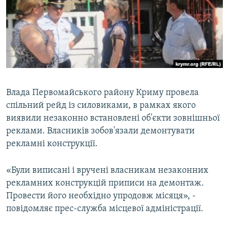
ВІДЕОУРОКИ «ELIFBE»
Русский
СВІДЧЕННЯ ОКУПАЦІЇ
Qırımtatar
УКРАЇНСЬКА ПРОБЛЕМА КРИМУ
ДОЛУЧАЙСЯ!
ІНФОГРАФІКА
Влада Первомайського району Криму провела
спільний рейд із силовиками, в рамках якого
Усі сайти RFE/RL
виявили незаконно встановлені об'єкти зовнішньої
реклами. Власників зобов'язали демонтувати
рекламні конструкції.
«Були виписані і вручені власникам незаконних
рекламних конструкцій приписи на демонтаж.
Провести його необхідно упродовж місяця», -
повідомляє прес-служба місцевої адміністрації.