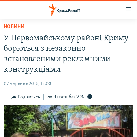
Доступність
посилання
Перейти
НОВИНИ
до
НОВИНИ
У Первомайському районі Криму
основного
ВОДА.КРИМ
матеріалу
борються з незаконно
ВІДЕО ТА ФОТО
Перейти
встановленими рекламними
до
ПОЛІТИКА
конструкціями
основної
БЛОГИ
навігації
07 червень 2015, 15:03
Перейти
ПОГЛЯД
до
Поділитись
Читати без VPN
ІНТЕРВ'Ю
пошуку
ВСЕ ЗА ДЕНЬ
СПЕЦПРОЕКТИ
ЯК ОБІЙТИ БЛОКУВАННЯ
ДЕПОРТАЦІЯ