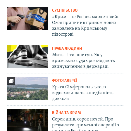
СУСПІЛЬСТВО
«Крим – не Росія»: маркетплейс
Ozon припинив прийом нових
замовлень на Кримському
півострові
ПРАВА ЛЮДИНИ
Мить – і ти шпигун. Як у
кримських судах розглядають
звинувачення в держзраді
ФОТОГАЛЕРЕЇ
Краса Сімферопольського
водосховища та занедбаність
довкола
ВІЙНА ТА КРИМ
Сорок днів, сорок ночей. Про
результати кримської операції з