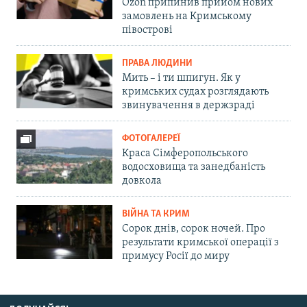
Ozon припинив прийом нових
замовлень на Кримському
півострові
ПРАВА ЛЮДИНИ
Мить – і ти шпигун. Як у
кримських судах розглядають
звинувачення в держзраді
ФОТОГАЛЕРЕЇ
Краса Сімферопольського
водосховища та занедбаність
довкола
ВІЙНА ТА КРИМ
Сорок днів, сорок ночей. Про
результати кримської операції з
примусу Росії до миру