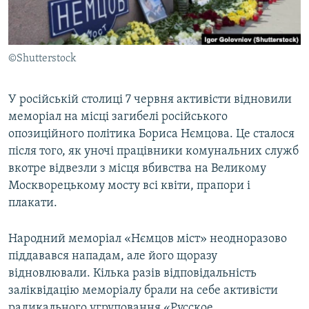
ВІДЕОУРОКИ «ELIFBE»
Русский
СВІДЧЕННЯ ОКУПАЦІЇ
Qırımtatar
©Shutterstock
УКРАЇНСЬКА ПРОБЛЕМА КРИМУ
ДОЛУЧАЙСЯ!
ІНФОГРАФІКА
У російській столиці 7 червня активісти відновили
меморіал на місці загибелі російського
опозиційного політика Бориса Нємцова. Це сталося
Усі сайти RFE/RL
після того, як уночі працівники комунальних служб
вкотре відвезли з місця вбивства на Великому
Москворецькому мосту всі квіти, прапори і
плакати.
Народний меморіал «Нємцов міст» неодноразово
піддавався нападам, але його щоразу
відновлювали. Кілька разів відповідальність
заліквідацію меморіалу брали на себе активісти
радикального угруповання «Русское