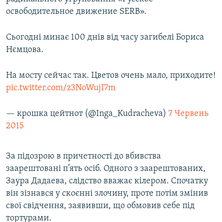
освободительное движение SERB».
Сьогодні минає 100 днів від часу загибелі Бориса
Нємцова.
На мосту сейчас так. Цветов очень мало, приходите!
pic.twitter.com/z3NoWujI7m
— крошка цейтнот (@Inga_Kudracheva)
7 Червень
2015
За підозрою в причетності до вбивства
заарештовані п’ять осіб. Одного з заарештованих,
Заура Дадаева, слідство вважає кілером. Спочатку
він зізнався у скоєнні злочину, проте потім змінив
свої свідчення, заявивши, що обмовив себе під
тортурами.