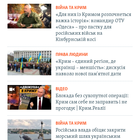
ВІЙНА ТА КРИМ
«Для них із Кримом розпочнеться
важка історія»: командир ОТУ
«Одеса» – про пастку для
російських військ на
Кінбурнській косі
ПРАВА ЛЮДИНИ
«Крим – єдиний регіон, де
українці – меншість»: дискусія
навколо нової пам'ятної дати
ВІДЕО
Блокада без сухопутної операції:
Крим сам себе не заправить і не
прогодує | Крим.Реалії
ВІЙНА ТА КРИМ
Російська влада обіцяє закрити
морський шлях українським