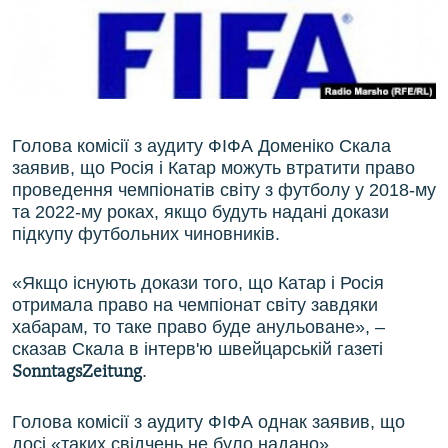
ВІДЕОУРОКИ «ELIFBE»
Русский
СВІДЧЕННЯ ОКУПАЦІЇ
Qırımtatar
УКРАЇНСЬКА ПРОБЛЕМА КРИМУ
ДОЛУЧАЙСЯ!
ІНФОГРАФІКА
Голова комісії з аудиту ФІФА Доменіко Скала
заявив, що Росія і Катар можуть втратити право
проведення чемпіонатів світу з футболу у 2018-му
та 2022-му роках, якщо будуть надані докази
Усі сайти RFE/RL
підкупу футбольних чиновників.
«Якщо існують докази того, що Катар і Росія
отримала право на чемпіонат світу завдяки
хабарам, то таке право буде анульоване», –
сказав Скала в інтерв'ю швейцарській газеті
.
SonntagsZeitung
Голова комісії з аудиту ФІФА однак заявив, що
досі «таких свідчень не було надано».