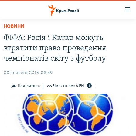
Доступність
посилання
Перейти
НОВИНИ
до
НОВИНИ
ФІФА: Росія і Катар можуть
основного
ВОДА.КРИМ
матеріалу
втратити право проведення
ВІДЕО ТА ФОТО
Перейти
чемпіонатів світу з футболу
до
ПОЛІТИКА
основної
08 червень 2015, 08:49
БЛОГИ
навігації
Перейти
Поділитись
Читати без VPN
ПОГЛЯД
до
ІНТЕРВ'Ю
пошуку
ВСЕ ЗА ДЕНЬ
СПЕЦПРОЕКТИ
ЯК ОБІЙТИ БЛОКУВАННЯ
ДЕПОРТАЦІЯ