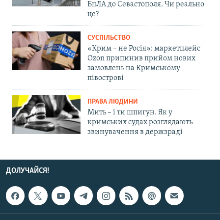
БпЛА до Севастополя. Чи реально
це?
СУСПІЛЬСТВО
«Крим – не Росія»: маркетплейс
Ozon припинив прийом нових
замовлень на Кримському
півострові
ПРАВА ЛЮДИНИ
Мить – і ти шпигун. Як у
кримських судах розглядають
звинувачення в держзраді
ДОЛУЧАЙСЯ!