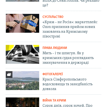
БпЛА до Севастополя. Чи реально
це?
СУСПІЛЬСТВО
«Крим – не Росія»: маркетплейс
Ozon припинив прийом нових
замовлень на Кримському
півострові
ПРАВА ЛЮДИНИ
Мить – і ти шпигун. Як у
кримських судах розглядають
звинувачення в держзраді
ФОТОГАЛЕРЕЇ
Краса Сімферопольського
водосховища та занедбаність
довкола
ВІЙНА ТА КРИМ
Сорок днів, сорок ночей. Про