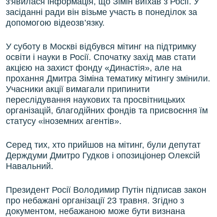
з'явилася інформація, що Зімін виїхав з Росії. У
засіданні ради він візьме участь в понеділок за
допомогою відеозв’язку.
У суботу в Москві відбувся мітинг на підтримку
освіти і науки в Росії. Спочатку захід мав стати
акцією на захист фонду «Династія», але на
прохання Дмитра Зіміна тематику мітингу змінили.
Учасники акції вимагали припинити
переслідування наукових та просвітницьких
організацій, благодійних фондів та присвоєння їм
статусу «іноземних агентів».
Серед тих, хто прийшов на мітинг, були депутат
Держдуми Дмитро Гудков і опозиціонер Олексій
Навальний.
Президент Росії Володимир Путін підписав закон
про небажані організації 23 травня. Згідно з
документом, небажаною може бути визнана