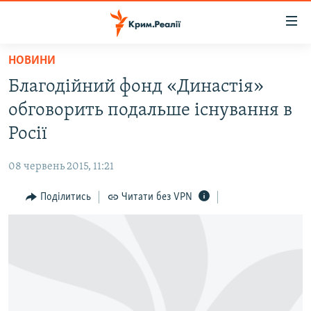
Доступність
посилання
Перейти
НОВИНИ
до
НОВИНИ
Благодійний фонд «Династія»
основного
ВОДА.КРИМ
матеріалу
обговорить подальше існування в
ВІДЕО ТА ФОТО
Перейти
Росії
до
ПОЛІТИКА
основної
08 червень 2015, 11:21
БЛОГИ
навігації
Перейти
Поділитись
Читати без VPN
ПОГЛЯД
до
ІНТЕРВ'Ю
пошуку
ВСЕ ЗА ДЕНЬ
СПЕЦПРОЕКТИ
ЯК ОБІЙТИ БЛОКУВАННЯ
ДЕПОРТАЦІЯ