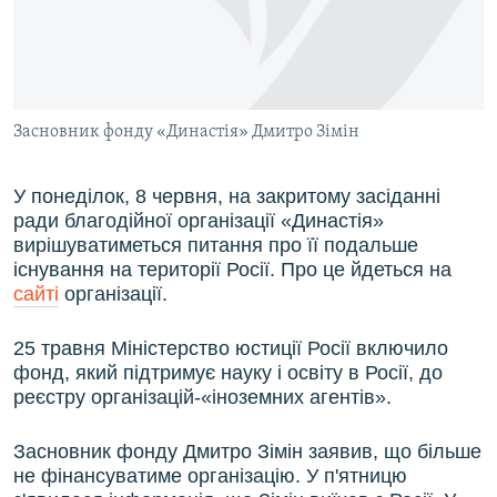
ВІДЕОУРОКИ «ELIFBE»
Русский
СВІДЧЕННЯ ОКУПАЦІЇ
Qırımtatar
УКРАЇНСЬКА ПРОБЛЕМА КРИМУ
Засновник фонду «Династія» Дмитро Зімін
ДОЛУЧАЙСЯ!
ІНФОГРАФІКА
У понеділок, 8 червня, на закритому засіданні
ради благодійної організації «Династія»
Усі сайти RFE/RL
вирішуватиметься питання про її подальше
існування на території Росії. Про це йдеться на
сайті
організації.
25 травня Міністерство юстиції Росії включило
фонд, який підтримує науку і освіту в Росії, до
реєстру організацій-«іноземних агентів».
Засновник фонду Дмитро Зімін заявив, що більше
не фінансуватиме організацію. У п'ятницю