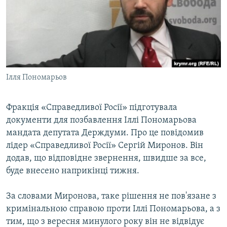
ВІДЕОУРОКИ «ELIFBE»
Русский
СВІДЧЕННЯ ОКУПАЦІЇ
Qırımtatar
УКРАЇНСЬКА ПРОБЛЕМА КРИМУ
ДОЛУЧАЙСЯ!
ІНФОГРАФІКА
Ілля Пономарьов
Фракція «Справедливої Росії» підготувала
Усі сайти RFE/RL
документи для позбавлення Іллі Пономарьова
мандата депутата Держдуми. Про це повідомив
лідер «Справедливої Росії» Сергій Миронов. Він
додав, що відповідне звернення, швидше за все,
буде внесено наприкінці тижня.
За словами Миронова, таке рішення не пов'язане з
кримінальною справою проти Іллі Пономарьова, а з
тим, що з вересня минулого року він не відвідує