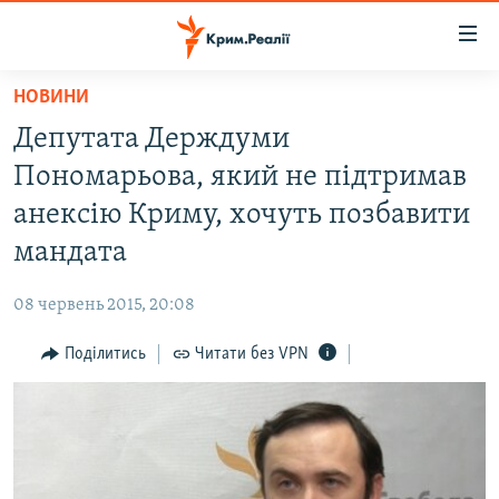
Доступність
посилання
Перейти
НОВИНИ
до
НОВИНИ
Депутата Держдуми
основного
ВОДА.КРИМ
матеріалу
Пономарьова, який не підтримав
ВІДЕО ТА ФОТО
Перейти
анексію Криму, хочуть позбавити
до
ПОЛІТИКА
мандата
основної
БЛОГИ
навігації
08 червень 2015, 20:08
Перейти
ПОГЛЯД
до
Поділитись
Читати без VPN
ІНТЕРВ'Ю
пошуку
ВСЕ ЗА ДЕНЬ
СПЕЦПРОЕКТИ
ЯК ОБІЙТИ БЛОКУВАННЯ
ДЕПОРТАЦІЯ