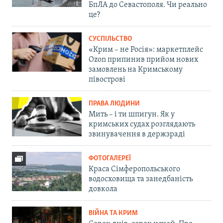
БпЛА до Севастополя. Чи реально
це?
СУСПІЛЬСТВО
«Крим – не Росія»: маркетплейс
Ozon припинив прийом нових
замовлень на Кримському
півострові
ПРАВА ЛЮДИНИ
Мить – і ти шпигун. Як у
кримських судах розглядають
звинувачення в держзраді
ФОТОГАЛЕРЕЇ
Краса Сімферопольського
водосховища та занедбаність
довкола
ВІЙНА ТА КРИМ