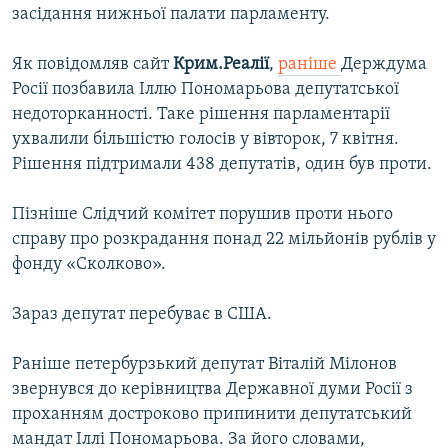
засідання нижньої палати парламенту.
Як повідомляв сайт
Крим.Реалії
,
раніше
Держдума
Росії позбавила Іллю Пономарьова депутатської
недоторканності. Таке рішення парламентарії
ухвалили більшістю голосів у вівторок, 7 квітня.
Рішення підтримали 438 депутатів, один був проти.
Пізніше Слідчий комітет порушив проти нього
справу про розкрадання понад 22 мільйонів рублів у
фонду «Сколково».
Зараз депутат перебуває в США.
Раніше петербурзький депутат Віталій Мілонов
звернувся до керівництва Державної думи Росії з
проханням достроково припинити депутатський
мандат Іллі Пономарьова. За його словами,