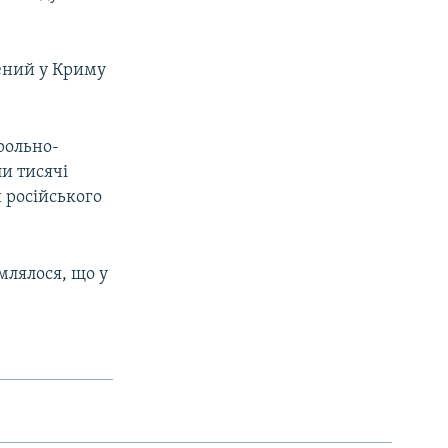
жений у Криму
рольно-
ли тисячі
 російського
млялося, що у