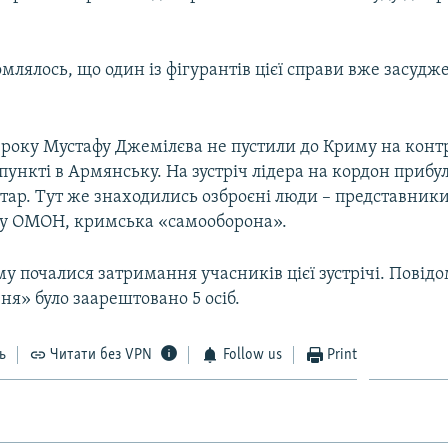
млялось, що один із фігурантів цієї справи вже засуд
4 року Мустафу Джемілєва не пустили до Криму на конт
ункті в Армянську. На зустріч лідера на кордон прибу
тар. Тут же знаходились озброєні люди – представники
лу ОМОН, кримська «самооборона».
у почалися затримання учасників цієї зустрічі. Повідо
вня» було заарештовано 5 осіб.
ь
Читати без VPN
Follow us
Print