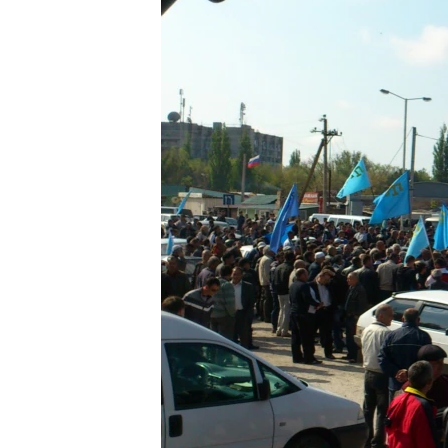
ВІДЕОУРОКИ «ELIFBE»
СВІДЧЕННЯ ОКУПАЦІЇ
УКРАЇНСЬКА ПРОБЛЕМА КРИМУ
ІНФОГРАФІКА