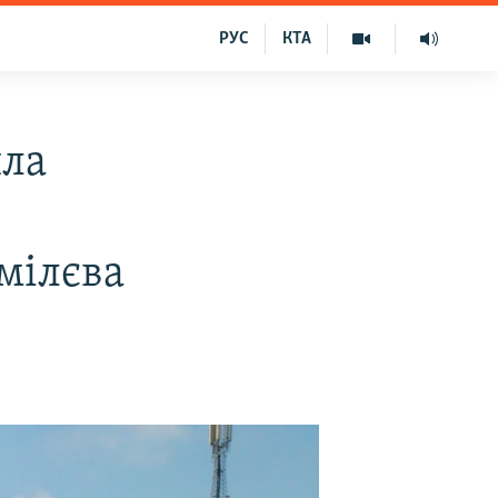
РУС
КТА
ила
мілєва