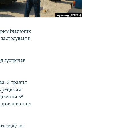
 кримінальних
 застосуванні
д зустрічав
ва, 3 травня
Турецький
ділення №1
о призначення
озгляду по