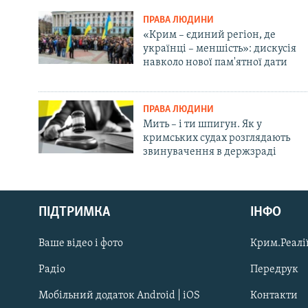
ПРАВА ЛЮДИНИ
«Крим – єдиний регіон, де
українці – меншість»: дискусія
навколо нової пам'ятної дати
ПРАВА ЛЮДИНИ
Мить – і ти шпигун. Як у
кримських судах розглядають
звинувачення в держзраді
Русский
ПІДТРИМКА
ІНФО
Qırımtatar
Ваше відео і фото
Крим.Реалії
ДОЛУЧАЙСЯ!
Радіо
Передрук
Мобільний додаток Android | iOS
Контакти