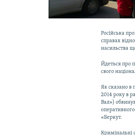
Російська пр
справах відно
насильства щ
Йдеться про п
свого націона
Як сказано в 
2014 року в 
Вал») обвину
оперативного 
«Беркут.
Кримінальні с