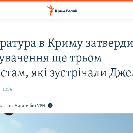
ратура в Криму затверд
увачення ще трьом
стам, які зустрічали Дже
 11:54
ь
Читати без VPN