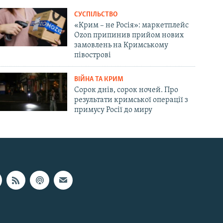
СУСПІЛЬСТВО
«Крим – не Росія»: маркетплейс
Ozon припинив прийом нових
замовлень на Кримському
півострові
ВІЙНА ТА КРИМ
Сорок днів, сорок ночей. Про
результати кримської операції з
примусу Росії до миру