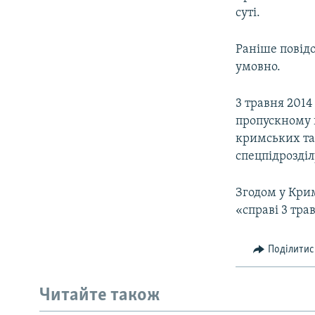
суті.
Раніше повідо
умовно.
3 травня 201
пропускному п
кримських та
спецпідрозді
Згодом у Крим
«справі 3 тра
Поділитис
Читайте також