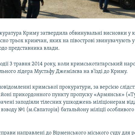
окуратура Криму затвердила обвинувальні висновки у
сно трьох кримчан, яких на півострові звинувачують у
одо представника влади.
одії 3 травня 2014 року, коли кримськотатарський наро
льного лідера Мустафу Джемілєва на в'їзді до Криму.
повідомленні кримської прокуратури, за версією слідст
районі прикордонного пункту пропуску «Армянськ» («
вачені заподіяли тілесних ушкоджень міліціонерам від
взводу №1 (м.Євпаторія) батальйону міліції особливог
прави направлені до Вірменського міського суду для р