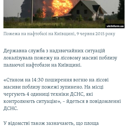
ВІДЕОУРОКИ «ELIFBE»
Русский
СВІДЧЕННЯ ОКУПАЦІЇ
Qırımtatar
УКРАЇНСЬКА ПРОБЛЕМА КРИМУ
Пожежа на нафтобазі на Київщині, 9 червня 2015 року
ДОЛУЧАЙСЯ!
ІНФОГРАФІКА
Державна служба з надзвичайних ситуацій
локалізувала пожежу на лісовому масиві поблизу
Усі сайти RFE/RL
палаючої нафтобази на Київщині.
«Станом на 14:30 поширення вогню на лісові
масиви поблизу пожежі зупинено. На місці
чергують 4 одиниці техніки ДСНС, які
контролюють ситуацію», – йдеться в повідомленні
ДСНС.
У відомстві також зазначають, що площа