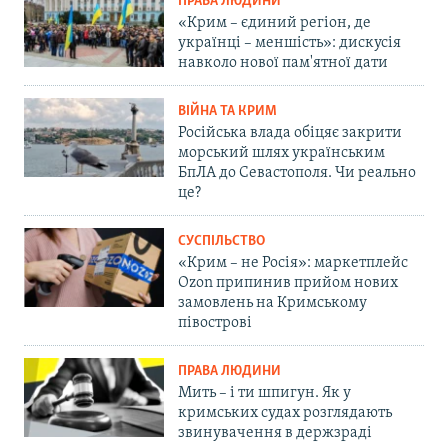
ПРАВА ЛЮДИНИ
«Крим – єдиний регіон, де
українці – меншість»: дискусія
навколо нової пам'ятної дати
ВІЙНА ТА КРИМ
Російська влада обіцяє закрити
морський шлях українським
БпЛА до Севастополя. Чи реально
це?
СУСПІЛЬСТВО
«Крим – не Росія»: маркетплейс
Ozon припинив прийом нових
замовлень на Кримському
півострові
ПРАВА ЛЮДИНИ
Мить – і ти шпигун. Як у
кримських судах розглядають
звинувачення в держзраді