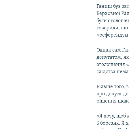
Ганиш був зат
Верховної Рад
були оголоше
говорили, що
«референдуму
Однак сам Га
депутатом, я
оголошення «
слідства нема
Більше того, 
про допуск до
рішення щодо
«Я хочу, щоб 
6 березня. Я 