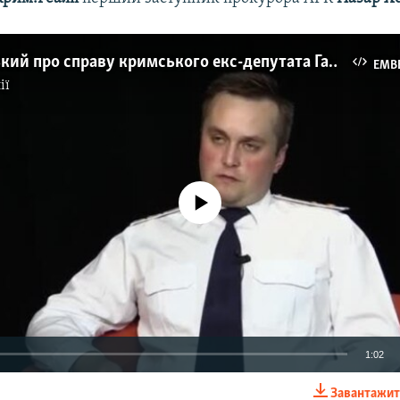
Холодницький про справу кримського екс-депутата Ганиша
EMB
ії
No media source currently available
1:02
Завантажит