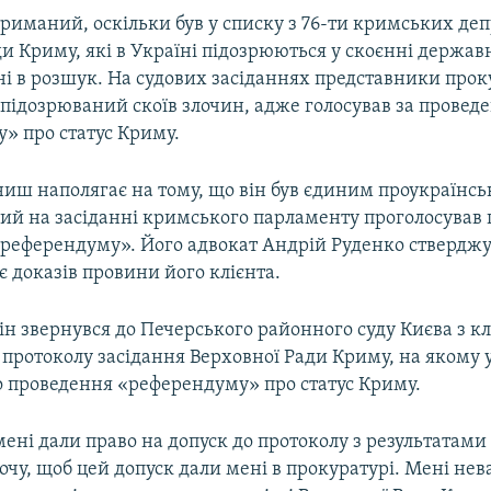
риманий, оскільки був у списку з 76-ти кримських деп
и Криму, які в Україні підозрюються у скоєнні державн
ні в розшук. На судових засіданнях представники про
 підозрюваний скоїв злочин, адже голосував за провед
» про статус Криму.
ниш наполягає на тому, що він був єдиним проукраїнс
кий на засіданні кримського парламенту проголосував
референдуму». Його адвокат Андрій Руденко стверджу
є доказів провини його клієнта.
він звернувся до Печерського районного суду Києва з 
 протоколу засідання Верховної Ради Криму, на якому
 проведення «референдуму» про статус Криму.
мені дали право на допуск до протоколу з результатами
хочу, щоб цей допуск дали мені в прокуратурі. Мені нев