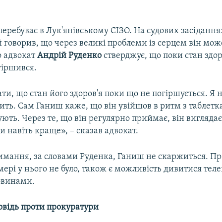
еребуває в Лук'янівському СІЗО. На судових засідання
 говорив, що через великі проблеми із серцем він мож
о адвокат
Андрій Руденко
стверджує, що поки стан здор
гіршився.
и, що стан його здоров'я поки що не погіршується. Я н
ить. Сам Ганиш каже, що він увійшов в ритм з таблетк
ють. Через те, що він регулярно приймає, він виглядає
хи навіть краще», – сказав адвокат.
имання, за словами Руденка, Ганиш не скаржиться. Пр
мері у нього не було, також є можливість дивитися телев
овинами.
овідь проти прокуратури