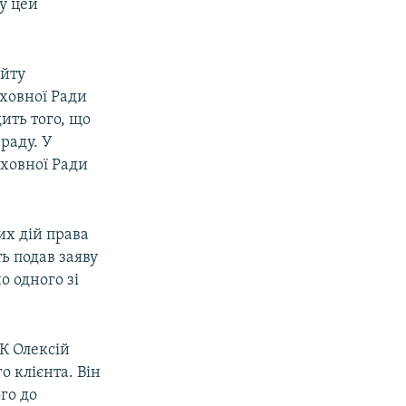
у цей
айту
ховної Ради
ить того, що
раду. У
рховної Ради
их дій права
ь подав заяву
 одного зі
К Олексій
 клієнта. Він
го до