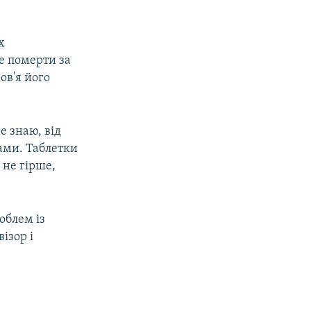
х
е померти за
ов'я його
е знаю, від
ами. Таблетки
 не гірше,
облем із
ізор і