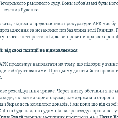
Печерського районного суду. Вони зобов'язані були його
– пояснив Руденко.
оката, відносно представника прокуратури АРК має бут
провадження за незаконне позбавлення волі Ганиша. 
 у нього є неспростовні докази провини правоохоронці
 від своєї позиції не відмовляємося
АРК продовжує наполягати на тому, що підозри у вчи
ади є обґрунтованими. При цьому докази його провини
.
ове розслідування триває. Через низку обставин я не 
заходи, які ми використовуємо, але державна сторона
 збирає весь комплекс доказів, і ми поки що від своєї 
Оцінка буде надана судом під час розгляду справи по сут
Крим.Реалії
перший заступник прокурора АРК
Назар Х