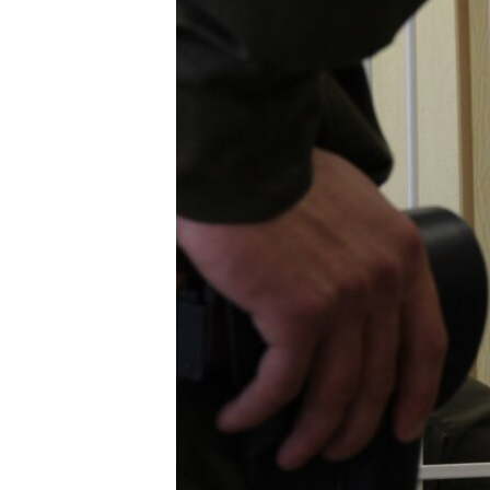
ВІДЕОУРОКИ «ELIFBE»
СВІДЧЕННЯ ОКУПАЦІЇ
УКРАЇНСЬКА ПРОБЛЕМА КРИМУ
ІНФОГРАФІКА