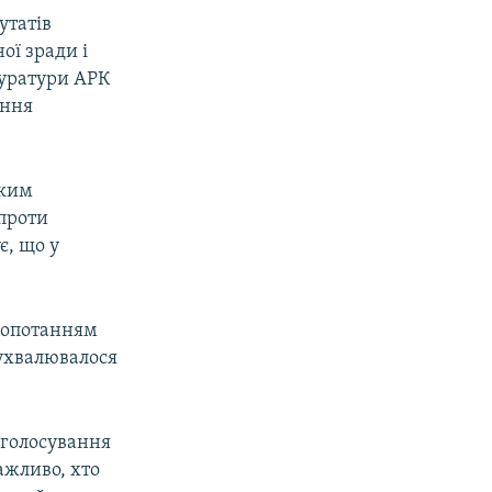
утатів
ої зради і
куратури АРК
ення
ьким
 проти
є, що у
клопотанням
 ухвалювалося
 голосування
ажливо, хто