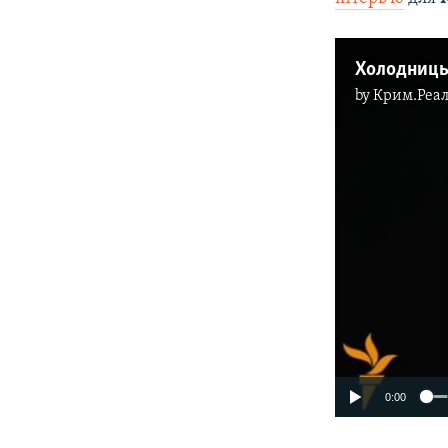
by
Крим.Реал
0:00