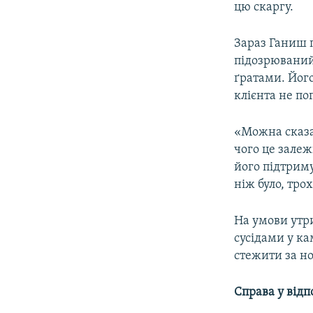
цю скаргу.
Зараз Ганиш п
підозрюваний
ґратами. Йог
клієнта не по
«Можна сказат
чого це залеж
його підтриму
ніж було, тро
На умови утр
сусідами у ка
стежити за н
Справа у відп