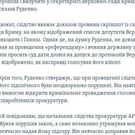
ерополя і вилучить у секретаріаті Верховної Ради Крим
сказав Руденко.
вокат, слідство вважає доказом провини скріншот із с
ди Криму, на якому відображений список депутатів Вер
 входить і Ганиш. Однак це, на думку Руденка, не довод
вав за проведення «референдуму» і вчинив державну з
 він просить суд дати дозвіл на допуск до протоколів Ве
 відображено, як насправді голосував його клієнт.
Крім того, Руденко стверджує, що при проведенні слідч
його підопічного були неодноразово порушені. Він навіт
з вимогою відкрити кримінальне провадження стосовно
співробітників прокуратури.
«Я повідомляю, що начальник слідства прокуратури АР
Жуков порушив закон, а саме незаконно утримував мого
невчасно надав йому підозру. Він невчасно доправив йо