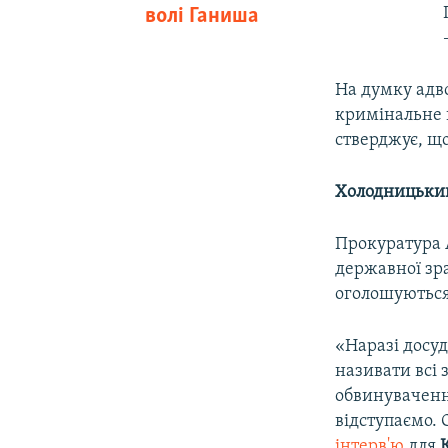
волі Ганиша
На думку адв
кримінальне 
стверджує, що
Холодницький:
Прокуратура 
державної зр
оголошуються
«Наразі досуд
називати всі 
обвинувачення
відступаємо. 
інтерв'ю
для