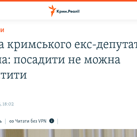
НИ
а кримського екс-депута
а: посадити не можна
стити
, 18:02
ь
Читати без VPN