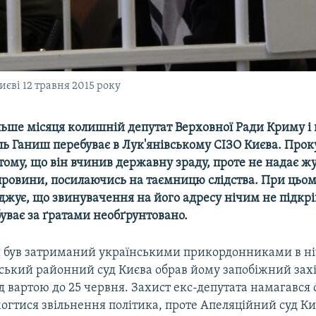
иєві 12 травня 2015 року
льше місяця колишній депутат Верховної Ради Криму і
ль Ганиш перебуває в Лук'янівському СІЗО Києва. Про
тому, що він вчинив державну зраду, проте не надає ж
 провини, посилаючись на таємницю слідства. При цьом
жує, що звинувачення на його адресу нічим не підкріп
уває за ґратами необґрунтовано.
 був затриманий українськими прикордонниками в ніч
ський районний суд Києва обрав йому запобіжний захі
д вартою до 25 червня. Захист екс-депутата намагався
огтися звільнення політика, проте Апеляційний суд К