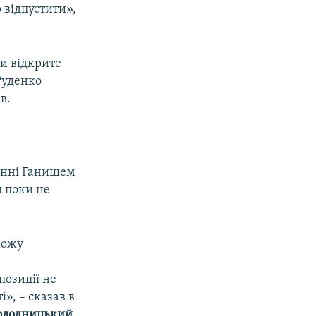
 відпустити»,
и відкрите
Руденко
в.
ненні Ганишем
 поки не
можу
позиції не
і», – сказав в
олодницький
.