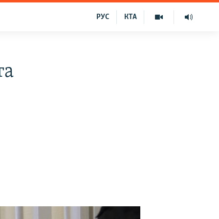
РУС
КТА
та