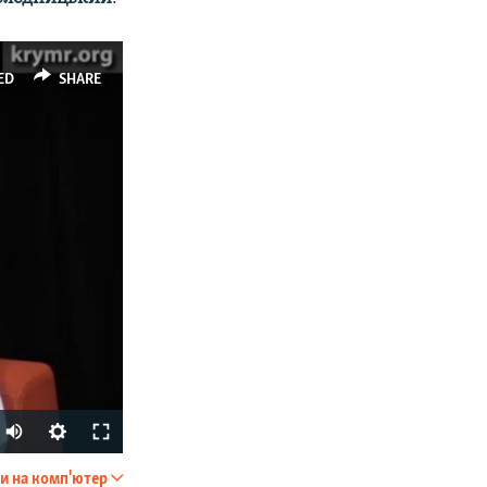
ED
SHARE
и на комп'ютер