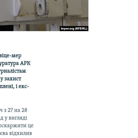
 віце-мер
куратура АРК
урналістам
у захист
лені, і екс-
 з 27 на 28
д у вигляді
 оскаржити це
иєва відхилив