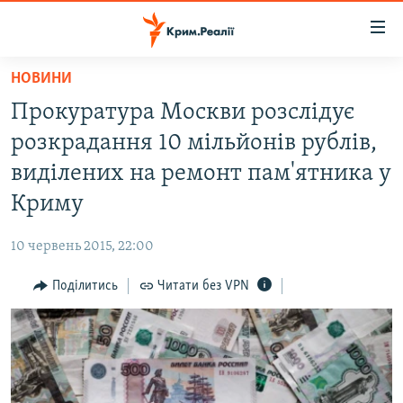
Доступність
посилання
Перейти
НОВИНИ
до
НОВИНИ
Прокуратура Москви розслідує
основного
ВОДА.КРИМ
матеріалу
розкрадання 10 мільйонів рублів,
ВІДЕО ТА ФОТО
Перейти
виділених на ремонт пам'ятника у
до
ПОЛІТИКА
Криму
основної
БЛОГИ
навігації
10 червень 2015, 22:00
Перейти
ПОГЛЯД
до
Поділитись
Читати без VPN
ІНТЕРВ'Ю
пошуку
ВСЕ ЗА ДЕНЬ
СПЕЦПРОЕКТИ
ЯК ОБІЙТИ БЛОКУВАННЯ
ДЕПОРТАЦІЯ