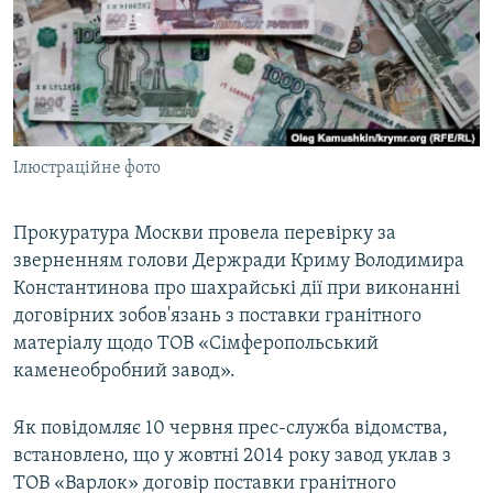
ВІДЕОУРОКИ «ELIFBE»
Русский
СВІДЧЕННЯ ОКУПАЦІЇ
Qırımtatar
УКРАЇНСЬКА ПРОБЛЕМА КРИМУ
ДОЛУЧАЙСЯ!
ІНФОГРАФІКА
Ілюстраційне фото
Прокуратура Москви провела перевірку за
Усі сайти RFE/RL
зверненням голови Держради Криму Володимира
Константинова про шахрайські дії при виконанні
договірних зобов'язань з поставки гранітного
матеріалу щодо ТОВ «Сімферопольський
каменеобробний завод».
Як повідомляє 10 червня прес-служба відомства,
встановлено, що у жовтні 2014 року завод уклав з
ТОВ «Варлок» договір поставки гранітного