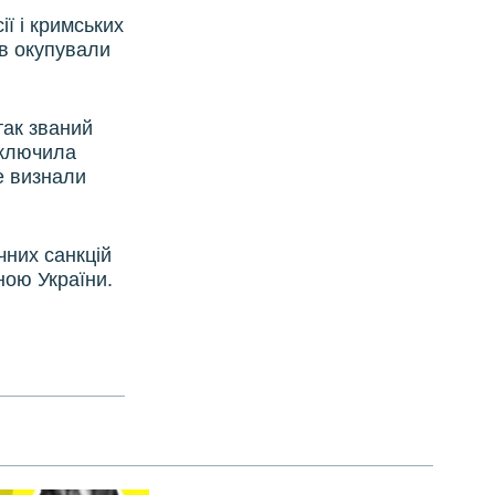
ії і кримських
ів окупували
так званий
включила
е визнали
чних санкцій
ною України.