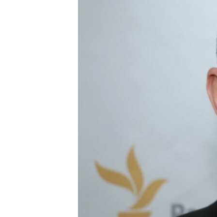
ВІДЕОУРОКИ «ELIFBE»
СВІДЧЕННЯ ОКУПАЦІЇ
УКРАЇНСЬКА ПРОБЛЕМА КРИМУ
ІНФОГРАФІКА