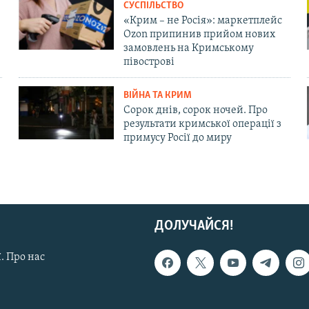
СУСПІЛЬСТВО
«Крим – не Росія»: маркетплейс
Ozon припинив прийом нових
замовлень на Кримському
півострові
ВІЙНА ТА КРИМ
Сорок днів, сорок ночей. Про
результати кримської операції з
примусу Росії до миру
ДОЛУЧАЙСЯ!
. Про нас