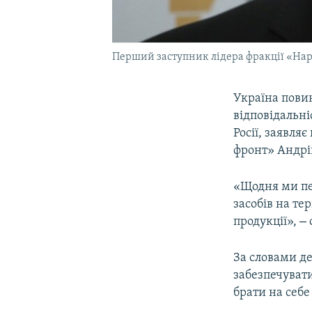
Перший заступник лідера фракції «На
Україна пови
відповідальн
Росії, заявля
фронт» Андрі
«Щодня ми пе
засобів на те
–
продукції»,
За словами де
забезпечувати
брати на себе