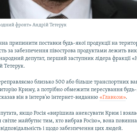
родний фронт» Андрій Тетерук
нна припинити поставки будь-якої продукції на терито
ість за забезпечення півострова продуктами лежить ви
є народний депутат, перший заступник лідера фракції 
й Тетерук.
реправляємо близько 500 або більше транспортних в
риторію Криму, а потрібно обмежити пересування будь-
сказав він в інтерв'ю інтернет-виданню
«Главком»
.
путата, якщо Росія «вирішила анексувати Крим і взяла
 світле майбутнє тим, хто вибрав Росію», вона повинн
 відповідальність і щодо забезпечення цих людей.