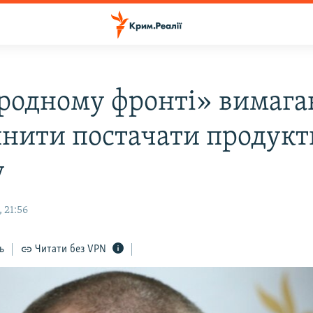
родному фронті» вимага
нити постачати продукт
у
 21:56
ь
Читати без VPN