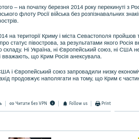
того – на початку березня 2014 року перекинуті з Рос
ського флоту Росії війська без розпізнавальних знак
острів.
014 на території Криму і міста Севастополя пройшов 
ро статус півострова, за результатами якого Росія 
о складу. Ні Україна, ні Європейський союз, ні США н
і вважають, що Крим Росія анексувала.
США і Європейський союз запровадили низку економі
Захід продовжує наполягати на тому, що Крим є части
ь
Читати без VPN
Follow us
Print