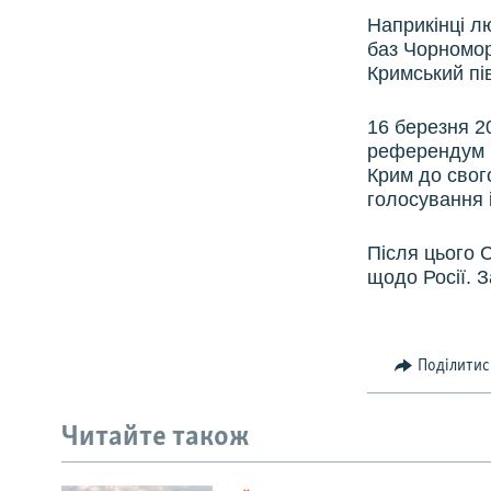
Наприкінці лю
баз Чорномор
Кримський пів
16 березня 2
референдум п
Крим до свог
голосування 
Після цього 
щодо Росії. 
Поділитис
Читайте також