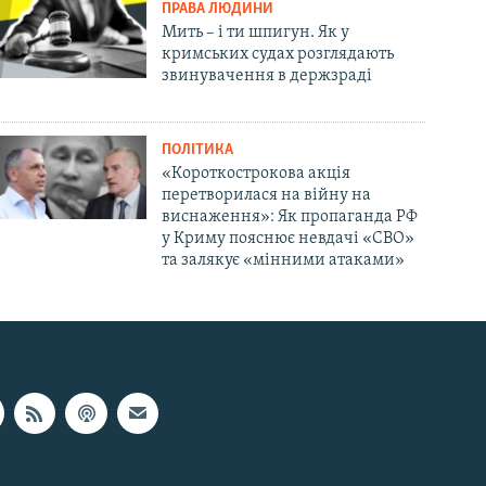
ПРАВА ЛЮДИНИ
Мить – і ти шпигун. Як у
кримських судах розглядають
звинувачення в держзраді
ПОЛІТИКА
«Короткострокова акція
перетворилася на війну на
виснаження»: Як пропаганда РФ
у Криму пояснює невдачі «СВО»
та залякує «мінними атаками»