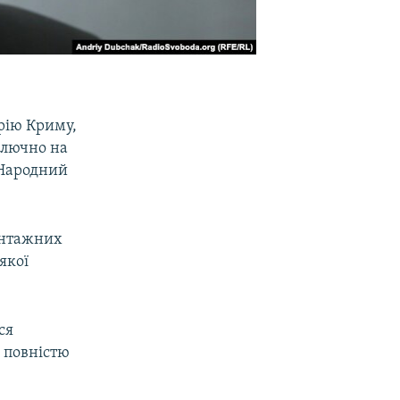
рію Криму,
ключно на
«Народний
антажних
якої
ся
а повністю