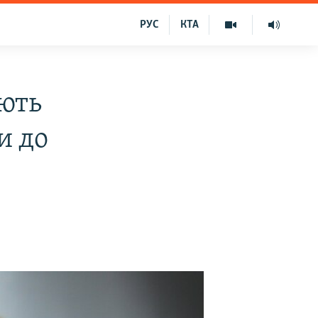
РУС
КТА
ють
и до