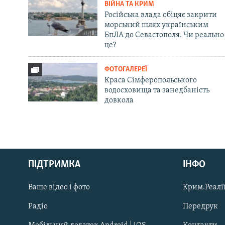
ВІЙНА ТА КРИМ
Російська влада обіцяє закрити
морський шлях українським
БпЛА до Севастополя. Чи реально
це?
ФОТОГАЛЕРЕЇ
Краса Сімферопольського
водосховища та занедбаність
довкола
Русский
ПІДТРИМКА
ІНФО
Qırımtatar
Ваше відео і фото
Крим.Реалії
ДОЛУЧАЙСЯ!
Радіо
Передрук