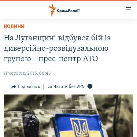
Доступність
посилання
Перейти
НОВИНИ
до
НОВИНИ
На Луганщині відбувся бій із
основного
ВОДА.КРИМ
матеріалу
диверсійно-розвідувальною
ВІДЕО ТА ФОТО
Перейти
групою – прес-центр АТО
до
ПОЛІТИКА
основної
11 червень 2015, 08:46
БЛОГИ
навігації
Перейти
Поділитись
Читати без VPN
ПОГЛЯД
до
ІНТЕРВ'Ю
пошуку
ВСЕ ЗА ДЕНЬ
СПЕЦПРОЕКТИ
ЯК ОБІЙТИ БЛОКУВАННЯ
ДЕПОРТАЦІЯ