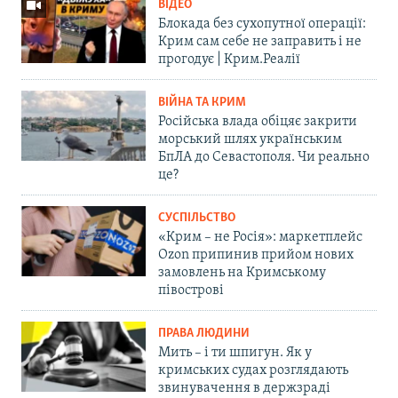
ВІДЕО
Блокада без сухопутної операції:
Крим сам себе не заправить і не
прогодує | Крим.Реалії
ВІЙНА ТА КРИМ
Російська влада обіцяє закрити
морський шлях українським
БпЛА до Севастополя. Чи реально
це?
СУСПІЛЬСТВО
«Крим – не Росія»: маркетплейс
Ozon припинив прийом нових
замовлень на Кримському
півострові
ПРАВА ЛЮДИНИ
Мить – і ти шпигун. Як у
кримських судах розглядають
звинувачення в держзраді