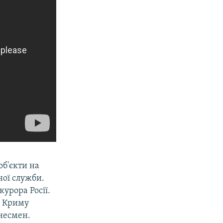
об'єкти на
ної служби.
урора Росії.
ю Криму
знесмен.