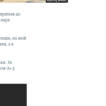
приїхав до
-парк
енцію, на якій
ня, а в
рам. За
сія-2» у