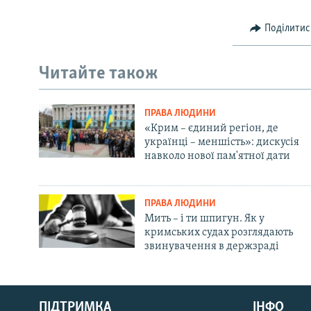
Поділитис
Читайте також
ПРАВА ЛЮДИНИ
«Крим – єдиний регіон, де
українці – меншість»: дискусія
навколо нової пам'ятної дати
ПРАВА ЛЮДИНИ
Мить – і ти шпигун. Як у
кримських судах розглядають
звинувачення в держзраді
Русский
ПІДТРИМКА
ІНФО
Qırımtatar