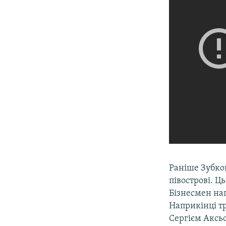
Раніше Зубков
півострові. Ц
Бізнесмен на
Наприкінці тр
Сергієм Аксьо