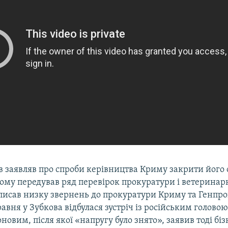
 заявляв про спроби керівництва Криму закрити його 
ьому передував ряд перевірок прокуратури і ветеринар
писав низку звернень до прокуратури Криму та Генпрок
авня у Зубкова відбулася зустріч із російським голово
новим, після якої «напругу було знято», заявив тоді бі