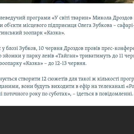
елеведучий програми «У світі тварин» Микола Дроздов 
 об'єкти місцевого підприємця Олега Зубкова – сафарі
лтинський зоопарк «Казка».
 у блозі Зубков, 10 червня Дроздов провів прес-конфер
 зйомки у парку левів «Тайган» триватимуть до 11 черв
оопарку «Казка» – до 12-13 червня.
ується створити 12 сюжетів для такої ж кількості прог
аними, вони будуть виходити в ефір на телеканалі «Ро
і поточного року по суботах», – ідеться в повідомленні.