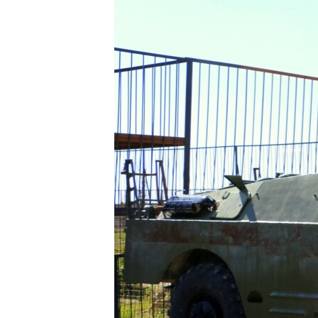
ВІДЕОУРОКИ «ELIFBE»
СВІДЧЕННЯ ОКУПАЦІЇ
УКРАЇНСЬКА ПРОБЛЕМА КРИМУ
ІНФОГРАФІКА