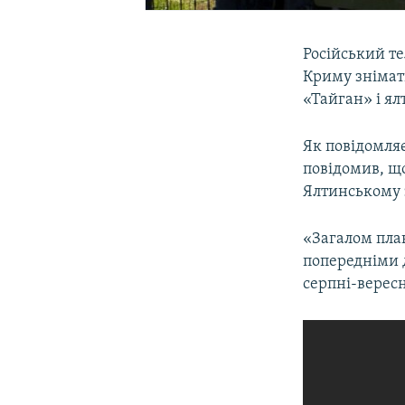
Російський т
Криму знімати
«Тайган» і я
Як повідомляє
повідомив, що
Ялтинському з
«Загалом план
попередніми д
серпні-вересн