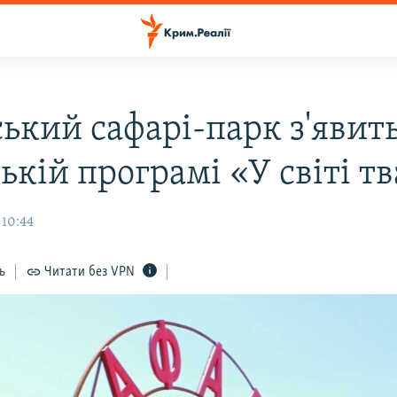
ький сафарі-парк з'явить
ькій програмі «У світі т
 10:44
ь
Читати без VPN