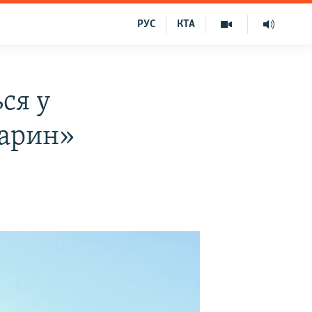
РУС
КТА
ся у
варин»