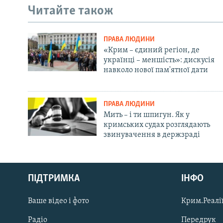
Читайте також
ПРАВА ЛЮДИНИ
«Крим – єдиний регіон, де
українці – меншість»: дискусія
навколо нової пам'ятної дати
ПРАВА ЛЮДИНИ
Мить – і ти шпигун. Як у
кримських судах розглядають
звинувачення в держзраді
Русский
ПІДТРИМКА
ІНФО
Qırımtatar
Ваше відео і фото
Крим.Реалії
ДОЛУЧАЙСЯ!
Радіо
Передрук