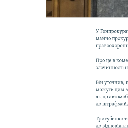
У Генпрокура
майно прокуро
правоохоронн
Про це в ком
злочинності н
Він уточнив, 
можуть цим м
якщо автомобі
до штрафмай
Тригубенко т
до відповідал