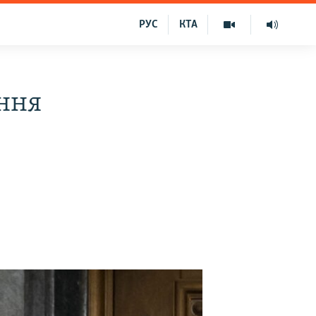
РУС
КТА
ння