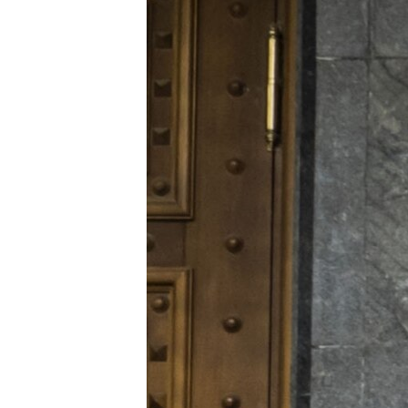
ВІДЕОУРОКИ «ELIFBE»
СВІДЧЕННЯ ОКУПАЦІЇ
УКРАЇНСЬКА ПРОБЛЕМА КРИМУ
ІНФОГРАФІКА