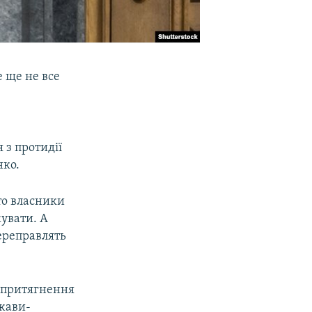
 ще не все
 з протидії
нко.
то власники
увати. А
переправлять
а притягнення
ржави-