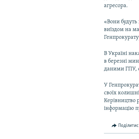
агресора.
«Вони будуть 
виїздом на ма
Генпрокурату
В Україні на
в березні мин
даними ГПУ, 
У Генпрокура
своїх колишні
Керівництво р
інформацію п
Поділитис