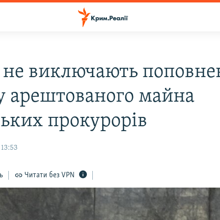
 не виключають поповне
у арештованого майна
ьких прокурорів
 13:53
ь
Читати без VPN