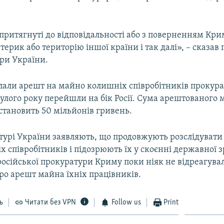
притягнуті до відповідальності або з поверненням Крим
терик або територію іншої країни і так далі», – сказав
ри України.
клали арешт на майно колишніх співробітників прокура
улого року перейшли на бік Росії. Сума арештованого 
становить 50 мільйонів гривень.
турі України заявляють, що продовжують розслідувати
х співробітників і підозрюють їх у скоєнні державної 
осійської прокуратури Криму поки ніяк не відреагува
ро арешт майна їхніх працівників.
ь
Читати без VPN
Follow us
Print