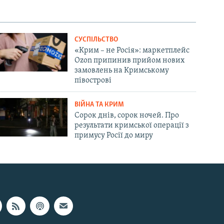
СУСПІЛЬСТВО
«Крим – не Росія»: маркетплейс
Ozon припинив прийом нових
замовлень на Кримському
півострові
ВІЙНА ТА КРИМ
Сорок днів, сорок ночей. Про
результати кримської операції з
примусу Росії до миру