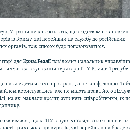
турі України не виключають, що слідством встановлене
рів із Криму, які перейшли на службу до російських
их органів, тож список буде поповнюватися.
ентарі для
Крим.Реалії
повідомив начальник управління
а тимчасово окупованій території ГПУ Віталій Тригубе
що поки йдеться саме про арешт, а не конфіскацію. Тоб
айном користуватись, але не мають права його відчуж
лі, на які наклали арешт, зупинять співробітники, їх 
данчику.
акож вважає, що в ГПУ існують стовідсоткові шанси н
ьності кримських прокурорів, які перейшли на бік де