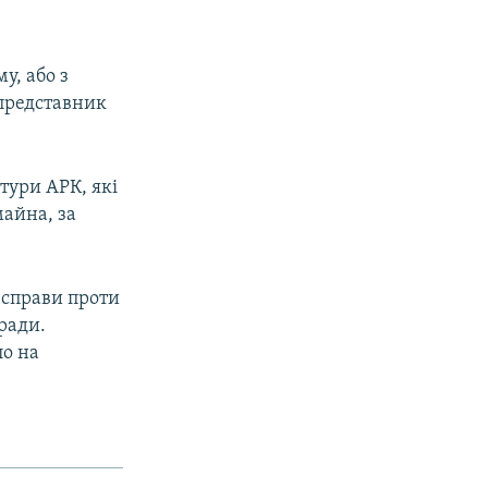
у, або з
 представник
тури АРК, які
майна, за
 справи проти
зради.
ло на