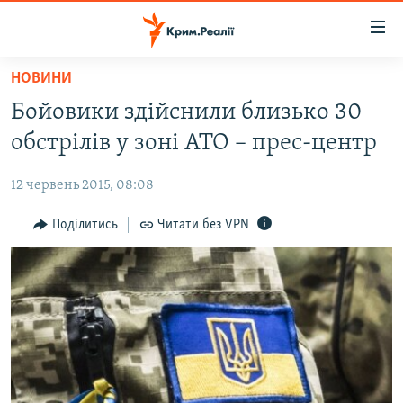
Доступність
посилання
Перейти
НОВИНИ
до
НОВИНИ
Бойовики здійснили близько 30
основного
ВОДА.КРИМ
матеріалу
обстрілів у зоні АТО – прес-центр
ВІДЕО ТА ФОТО
Перейти
до
12 червень 2015, 08:08
ПОЛІТИКА
основної
БЛОГИ
Поділитись
Читати без VPN
навігації
Перейти
ПОГЛЯД
до
ІНТЕРВ'Ю
пошуку
ВСЕ ЗА ДЕНЬ
СПЕЦПРОЕКТИ
ЯК ОБІЙТИ БЛОКУВАННЯ
ДЕПОРТАЦІЯ