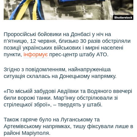
ВІДЕОУРОКИ «ELIFBE»
Русский
СВІДЧЕННЯ ОКУПАЦІЇ
Qırımtatar
УКРАЇНСЬКА ПРОБЛЕМА КРИМУ
Проросійські бойовики на Донбасі у ніч на
ДОЛУЧАЙСЯ!
ІНФОГРАФІКА
п’ятницю, 12 червня, близько 30 разів обстріляли
позиції українських військових і мирні населені
пункти,
інформує
прес-центр штабу АТО.
Усі сайти RFE/RL
Згідно з повідомленням, найнапруженіша
ситуація склалась на Донецькому напрямку.
«По міській забудові Авдіївки та Водяного ввечері
били ворожі танки. Мар’їнку обстрілювали зі
стрілецької зброї», – твердять у штабі.
Також гаряче було на Луганському та
Артемівському напрямках, тишу фіксували лише в
районі Маріуполя.