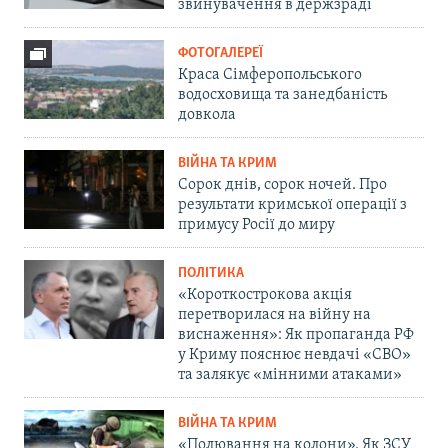
звинувачення в держзраді
ФОТОГАЛЕРЕЇ
Краса Сімферопольського
водосховища та занедбаність
довкола
ВІЙНА ТА КРИМ
Сорок днів, сорок ночей. Про
результати кримської операції з
примусу Росії до миру
ПОЛІТИКА
«Короткострокова акція
перетворилася на війну на
виснаження»: Як пропаганда РФ
у Криму пояснює невдачі «СВО»
та залякує «мінними атаками»
ВІЙНА ТА КРИМ
«Полювання на колони». Як ЗСУ