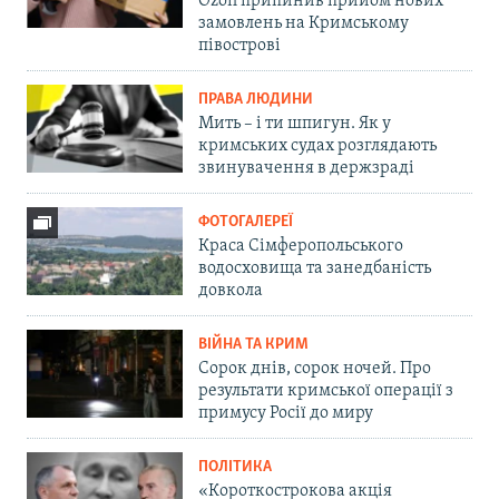
Ozon припинив прийом нових
замовлень на Кримському
півострові
ПРАВА ЛЮДИНИ
Мить – і ти шпигун. Як у
кримських судах розглядають
звинувачення в держзраді
ФОТОГАЛЕРЕЇ
Краса Сімферопольського
водосховища та занедбаність
довкола
ВІЙНА ТА КРИМ
Сорок днів, сорок ночей. Про
результати кримської операції з
примусу Росії до миру
ПОЛІТИКА
«Короткострокова акція