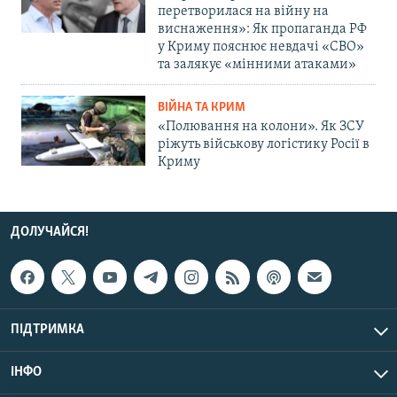
перетворилася на війну на
виснаження»: Як пропаганда РФ
у Криму пояснює невдачі «СВО»
та залякує «мінними атаками»
ВІЙНА ТА КРИМ
«Полювання на колони». Як ЗСУ
ріжуть військову логістику Росії в
Криму
ДОЛУЧАЙСЯ!
ПІДТРИМКА
ІНФО