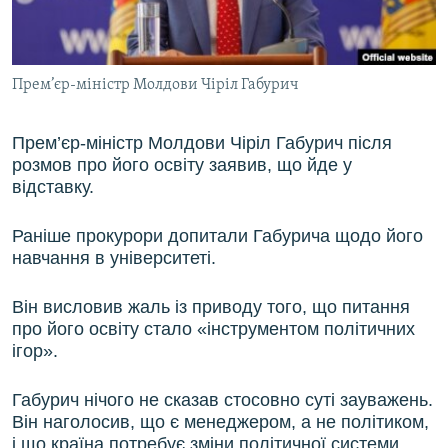
ВІДЕОУРОКИ «ELIFBE»
Русский
СВІДЧЕННЯ ОКУПАЦІЇ
Qırımtatar
Прем’єр-міністр Молдови Чіріл Габурич
УКРАЇНСЬКА ПРОБЛЕМА КРИМУ
ДОЛУЧАЙСЯ!
ІНФОГРАФІКА
Прем’єр-міністр Молдови Чіріл Габурич після
розмов про його освіту
заявив, що йде у
відставку
.
Усі сайти RFE/RL
Раніше прокурори допитали Габурича щодо його
навчання в університеті.
Він висловив жаль із приводу того, що питання
про його освіту стало «інструментом політичних
ігор».
Габурич нічого не сказав стосовно суті зауважень.
Він наголосив, що є менеджером, а не політиком,
і що країна потребує зміни політичної системи.