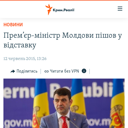
Доступність
посилання
Перейти
НОВИНИ
до
НОВИНИ
Прем’єр-міністр Молдови пішов у
основного
ВОДА.КРИМ
матеріалу
відставку
ВІДЕО ТА ФОТО
Перейти
до
12 червень 2015, 13:26
ПОЛІТИКА
основної
БЛОГИ
Поділитись
Читати без VPN
навігації
Перейти
ПОГЛЯД
до
ІНТЕРВ'Ю
пошуку
ВСЕ ЗА ДЕНЬ
СПЕЦПРОЕКТИ
ЯК ОБІЙТИ БЛОКУВАННЯ
ДЕПОРТАЦІЯ