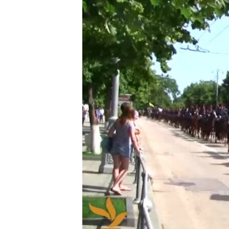
ВІДЕОУРОКИ «ELIFBE»
СВІДЧЕННЯ ОКУПАЦІЇ
УКРАЇНСЬКА ПРОБЛЕМА КРИМУ
ІНФОГРАФІКА