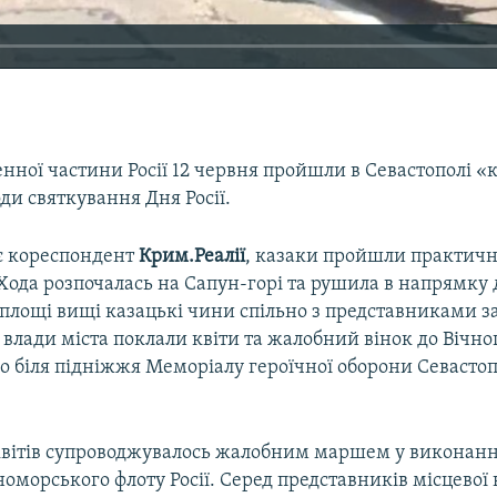
енної частини Росії 12 червня пройшли в Севастополі 
ди святкування Дня Росії.
є кореспондент
Крим.Реалії
, казаки пройшли практичн
Хода розпочалась на Сапун-горі та рушила в напрямку 
 площі вищі казацькі чини спільно з представниками з
 влади міста поклали квіти та жалобний вінок до Вічно
 біля підніжжя Меморіалу героїчної оборони Севастопо
вітів супроводжувалось жалобним маршем у виконанні
оморського флоту Росії. Серед представників місцевої