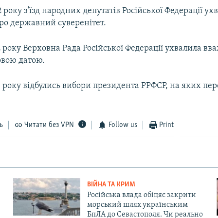
2 року з'їзд народних депутатів Російської Федерації ух
ро державний суверенітет.
2 року Верховна Рада Російської Федерації ухвалила вв
овою датою.
1 року відбулись вибори президента РРФСР, на яких пе
ь
Читати без VPN
Follow us
Print
ВІЙНА ТА КРИМ
Російська влада обіцяє закрити
морський шлях українським
БпЛА до Севастополя. Чи реально