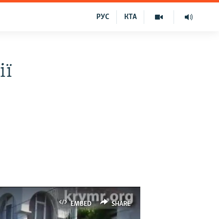
РУС
КТА
ії
EMBED
SHARE