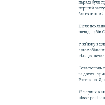
параді були п
перший засту
благочинний с
Після поклад
назад – вбік 
У зв'язку з ц
автомобільний
кільцю, почал
Севастополь 
за досить тр
Ростов-на-Дон
12 червня в а
півострові за