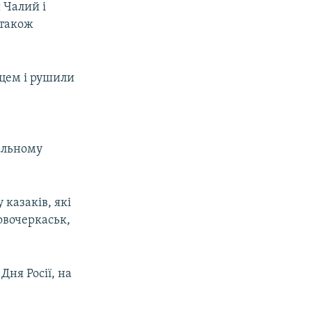
 Чалий і
 також
ьцем і рушили
ральному
казаків, які
овочеркаськ,
ня Росії, на