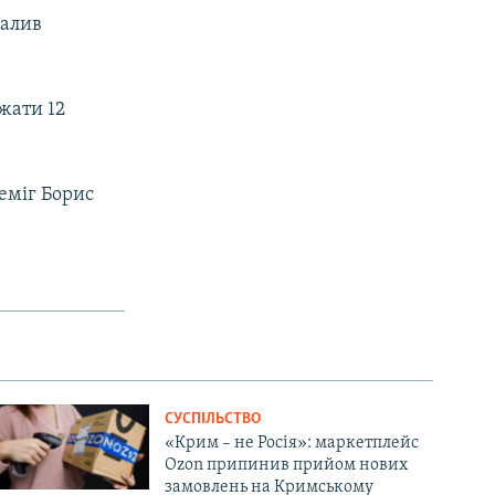
валив
ажати 12
реміг Борис
СУСПІЛЬСТВО
«Крим – не Росія»: маркетплейс
Ozon припинив прийом нових
замовлень на Кримському