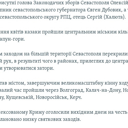
рисутні голова Законодачих зборів Севастополя Олексій
пник севастопольського губернатора Євген Дубовик, а
евастопольського округу РПЦ, отець Сергій (Халюта).
ання квітів казаки пройшли центральним міським кіл
Сапун-гори.
им заходом на більшій території Севастополя перекрили
 рух, в результаті чого в районах, прилеглих до цент
и утворюватися затори.
став містом, завершуючим великомасштабну кінну ходу 
ивалий час пройшли через Волгоград, Калач-на-Дону, Н
у, Кущевській, Новоросійськ, Керч.
нексованому Криму оголосили вихідним днем на честь Д
плановано низку святкових заходів.