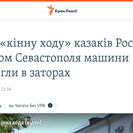
«кінну ходу» казаків Рос
ом Севастополя машини
гли в заторах
 13:56
ь
Читати без VPN
нна хода (відео)