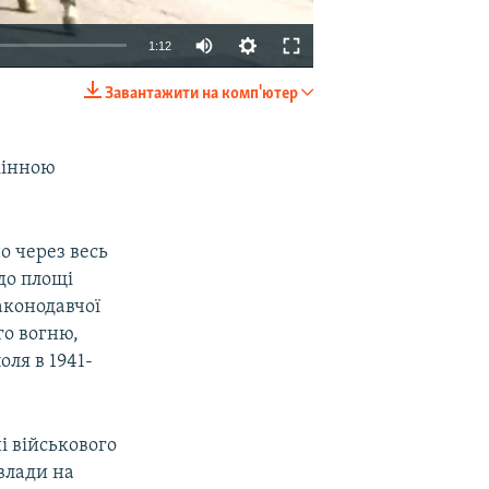
1:12
Завантажити на комп'ютер
EMBED
SHARE
«кінною
о через весь
до площі
аконодавчої
го вогню,
ля в 1941-
 військового
 влади на