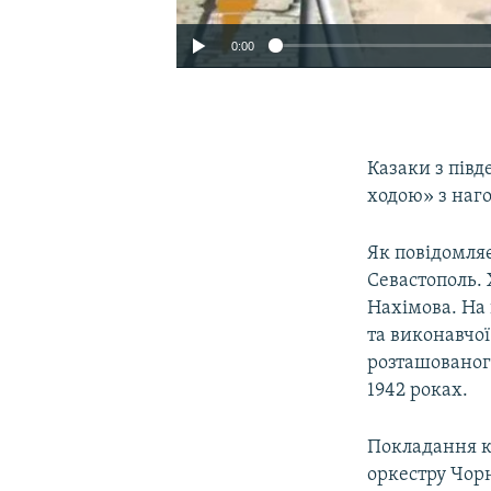
0:00
Казаки з півд
ходою» з наго
Як повідомля
Севастополь. 
Нахімова. На
та виконавчої
розташованого
1942 роках.
Покладання к
оркестру Чорн