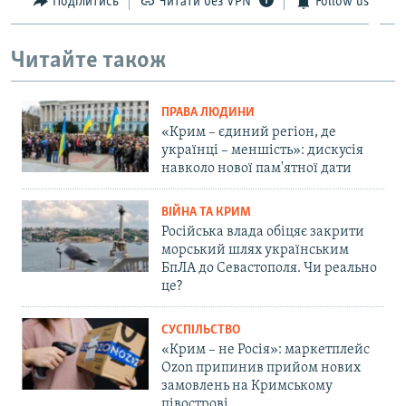
Поділитись
Читати без VPN
Follow us
Читайте також
ПРАВА ЛЮДИНИ
«Крим – єдиний регіон, де
українці – меншість»: дискусія
навколо нової пам'ятної дати
ВІЙНА ТА КРИМ
Російська влада обіцяє закрити
морський шлях українським
БпЛА до Севастополя. Чи реально
це?
СУСПІЛЬСТВО
«Крим – не Росія»: маркетплейс
Ozon припинив прийом нових
замовлень на Кримському
півострові