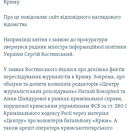
Криму.
ВІДЕОУРОКИ «ELIFBE»
Русский
СВІДЧЕННЯ ОКУПАЦІЇ
Про це повідомляє сайт відповідного наглядового
Qırımtatar
відомства.
УКРАЇНСЬКА ПРОБЛЕМА КРИМУ
ДОЛУЧАЙСЯ!
ІНФОГРАФІКА
Наприкінці квітня з заявою до прокуратури
звернувся радник міністра інформаційної політики
України Сергій Костинський.
Усі сайти RFE/RL
У заявах Костинського йшлося про декілька фактів
переслідування журналістів в Криму. Зокрема, про
обшуки та допити колишніх редакторів «Центру
журналістських розслідувань» Наталії Кокоріної та
Анни Шайдурової в рамках кримінальної справи,
порушеної кримським управлінням ФСБ за ст. 280.1
Кримінального кодексу Росії через матеріал
«Центру» про волонтерів батальйону «Крим». А
також арешт оператора кримськотатарського