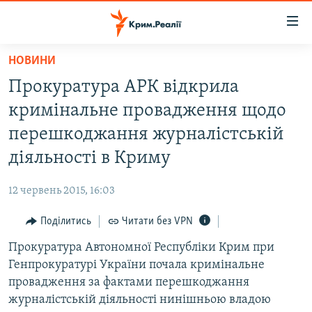
Доступність
посилання
Перейти
НОВИНИ
до
НОВИНИ
Прокуратура АРК відкрила
основного
ВОДА.КРИМ
матеріалу
кримінальне провадження щодо
ВІДЕО ТА ФОТО
Перейти
перешкоджання журналістській
до
ПОЛІТИКА
діяльності в Криму
основної
БЛОГИ
навігації
12 червень 2015, 16:03
Перейти
ПОГЛЯД
до
Поділитись
Читати без VPN
ІНТЕРВ'Ю
пошуку
Прокуратура Автономної Республіки Крим при
ВСЕ ЗА ДЕНЬ
Генпрокуратурі України почала кримінальне
СПЕЦПРОЕКТИ
провадження за фактами перешкоджання
журналістській діяльності нинішньою владою
ЯК ОБІЙТИ БЛОКУВАННЯ
ДЕПОРТАЦІЯ