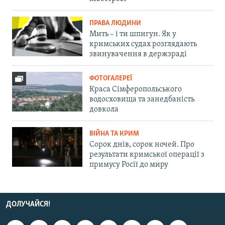
ПРАВА ЛЮДИНИ
Мить – і ти шпигун. Як у
кримських судах розглядають
звинувачення в держзраді
ФОТОГАЛЕРЕЇ
Краса Сімферопольського
водосховища та занедбаність
довкола
ВІЙНА ТА КРИМ
Сорок днів, сорок ночей. Про
результати кримської операції з
примусу Росії до миру
ДОЛУЧАЙСЯ!