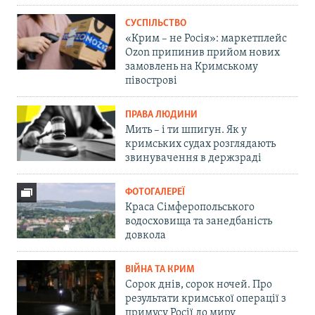
СУСПІЛЬСТВО
«Крим – не Росія»: маркетплейс
Ozon припинив прийом нових
замовлень на Кримському
півострові
ПРАВА ЛЮДИНИ
Мить – і ти шпигун. Як у
кримських судах розглядають
звинувачення в держзраді
ФОТОГАЛЕРЕЇ
Краса Сімферопольського
водосховища та занедбаність
довкола
ВІЙНА ТА КРИМ
Сорок днів, сорок ночей. Про
результати кримської операції з
примусу Росії до миру