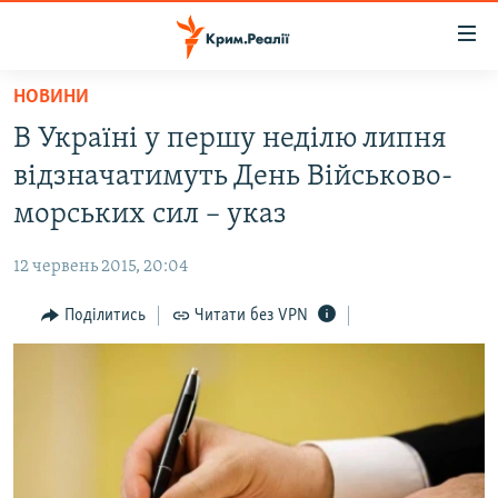
Доступність
посилання
Перейти
НОВИНИ
до
НОВИНИ
В Україні у першу неділю липня
основного
ВОДА.КРИМ
матеріалу
відзначатимуть День Військово-
ВІДЕО ТА ФОТО
Перейти
морських сил – указ
до
ПОЛІТИКА
основної
12 червень 2015, 20:04
БЛОГИ
навігації
Перейти
Поділитись
Читати без VPN
ПОГЛЯД
до
ІНТЕРВ'Ю
пошуку
ВСЕ ЗА ДЕНЬ
СПЕЦПРОЕКТИ
ЯК ОБІЙТИ БЛОКУВАННЯ
ДЕПОРТАЦІЯ