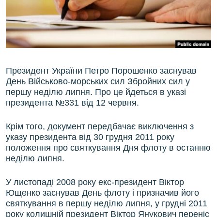
ВІДЕОУРОКИ «ELIFBE»
Русский
СВІДЧЕННЯ ОКУПАЦІЇ
Qırımtatar
УКРАЇНСЬКА ПРОБЛЕМА КРИМУ
ДОЛУЧАЙСЯ!
ІНФОГРАФІКА
Президент України Петро Порошенко заснував
День Військово-морських сил Збройних сил у
першу неділю липня. Про це йдеться в указі
президента №331 від 12 червня.
Усі сайти RFE/RL
Крім того, документ передбачає виключення з
указу президента від 30 грудня 2011 року
положення про святкування Дня флоту в останню
неділю липня.
У листопаді 2008 року екс-президент Віктор
Ющенко заснував День флоту і призначив його
святкування в першу неділю липня, у грудні 2011
року колишній президент Віктор Янукович переніс