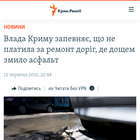
Доступність
посилання
Перейти
НОВИНИ
до
НОВИНИ
Влада Криму запевняє, що не
основного
ВОДА.КРИМ
матеріалу
платила за ремонт доріг, де дощем
ВІДЕО ТА ФОТО
Перейти
змило асфальт
до
ПОЛІТИКА
основної
12 червень 2015, 22:48
БЛОГИ
навігації
Перейти
Поділитись
Читати без VPN
ПОГЛЯД
до
ІНТЕРВ'Ю
пошуку
ВСЕ ЗА ДЕНЬ
СПЕЦПРОЕКТИ
ЯК ОБІЙТИ БЛОКУВАННЯ
ДЕПОРТАЦІЯ