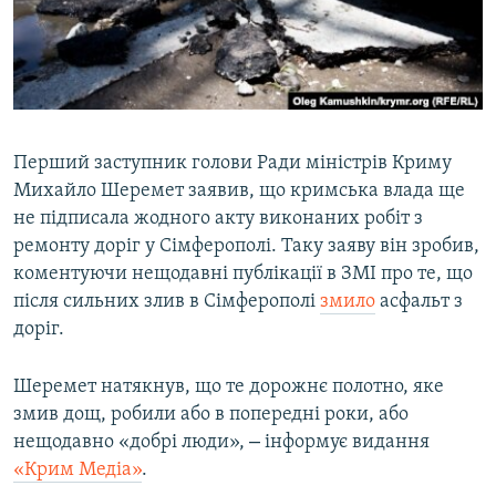
ВІДЕОУРОКИ «ELIFBE»
Русский
СВІДЧЕННЯ ОКУПАЦІЇ
Qırımtatar
УКРАЇНСЬКА ПРОБЛЕМА КРИМУ
ДОЛУЧАЙСЯ!
ІНФОГРАФІКА
Перший заступник голови Ради міністрів Криму
Михайло Шеремет заявив, що кримська влада ще
не підписала жодного акту виконаних робіт з
Усі сайти RFE/RL
ремонту доріг у Сімферополі. Таку заяву він зробив,
коментуючи нещодавні публікації в ЗМІ про те, що
після сильних злив в Сімферополі
змило
асфальт з
доріг.
Шеремет натякнув, що те дорожнє полотно, яке
змив дощ, робили або в попередні роки, або
–
нещодавно «добрі люди»,
інформує видання
«Крим Медіа»
.