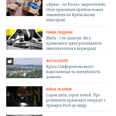
«Крим – не Росія»: маркетплейс
Ozon припинив прийом нових
замовлень на Кримському
півострові
ПРАВА ЛЮДИНИ
Мить – і ти шпигун. Як у
кримських судах розглядають
звинувачення в держзраді
ФОТОГАЛЕРЕЇ
Краса Сімферопольського
водосховища та занедбаність
довкола
ВІЙНА ТА КРИМ
Сорок днів, сорок ночей. Про
результати кримської операції з
примусу Росії до миру