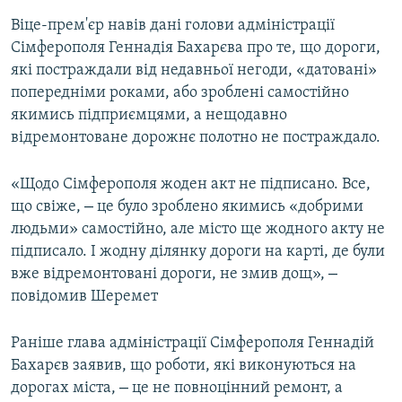
Віце-прем'єр навів дані голови адміністрації
Сімферополя Геннадія Бахарєва про те, що дороги,
які постраждали від недавньої негоди, «датовані»
попередніми роками, або зроблені самостійно
якимись підприємцями, а нещодавно
відремонтоване дорожнє полотно не постраждало.
«Щодо Сімферополя жоден акт не підписано. Все,
–
що свіже,
це було зроблено якимись «добрими
людьми» самостійно, але місто ще жодного акту не
підписало. І жодну ділянку дороги на карті, де були
–
вже відремонтовані дороги, не змив дощ»,
повідомив Шеремет
Раніше глава адміністрації Сімферополя Геннадій
Бахарєв заявив, що роботи, які виконуються на
–
дорогах міста,
це не повноцінний ремонт, а