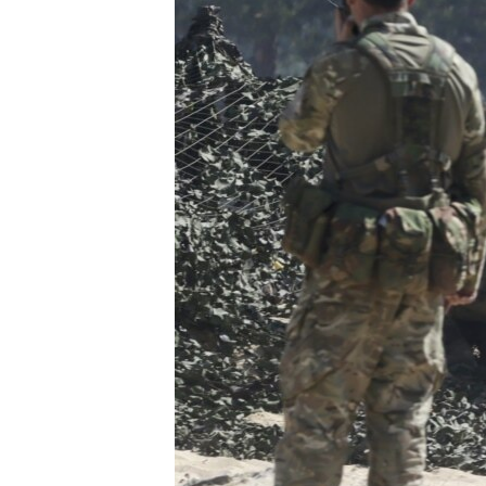
ВІДЕОУРОКИ «ELIFBE»
СВІДЧЕННЯ ОКУПАЦІЇ
УКРАЇНСЬКА ПРОБЛЕМА КРИМУ
ІНФОГРАФІКА