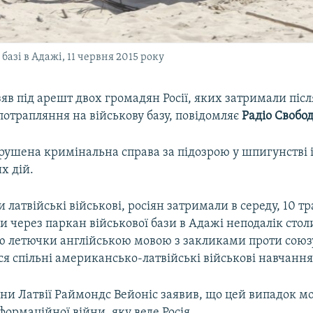
базі в Адажі, 11 червня 2015 року
узяв під арешт двох громадян Росії, яких затримали післ
отрапляння на військову базу, повідомляє
Радіо Свобо
рушена кримінальна справа за підозрою у шпигунстві і
х дій.
 латвійські військові, росіян затримали в середу, 10 т
и через паркан військової бази в Адажі неподалік стол
ю летючки англійською мовою з закликами проти союз
ся спільні американсько-латвійські військові навчання
они Латвії Раймондс Вейоніс заявив, що цей випадок м
ормаційної війни, яку веде Росія.