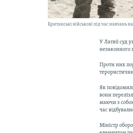
Британські військові під час навчань на 
У Латвії суд 
незаконного п
Проти них по
терористични
Як повідомили
вони перелізл
маючи з собо
час відбували
Міністр обор
елементом інф