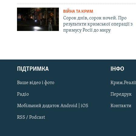
ВІЙНА ТА КРИМ
Сорок днів, сорок ночей. Про
результати кримської операції з
примусу Росії до миру
Русский
ПІДТРИМКА
ІНФО
Qırımtatar
Ваше відео і фото
Крим.Реалії
ДОЛУЧАЙСЯ!
Радіо
Передрук
Мобільний додаток Android | iOS
Контакти
RSS / Podcast
Усі сайти RFE/RL