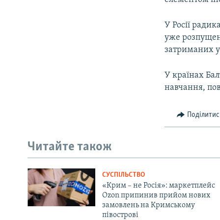
У Росії радик
уже розпущен
затриманих у 
У країнах Бал
навчання, пов
Поділитис
Читайте також
СУСПІЛЬСТВО
«Крим – не Росія»: маркетплейс
Ozon припинив прийом нових
замовлень на Кримському
півострові