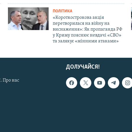
ПОЛІТИКА
«Короткострокова акція
перетворилася на війну на
виснаження»: Як пропаганда РФ
у Криму пояснює невдачі «СВО»
та залякує «мінними атаками»
ДОЛУЧАЙСЯ!
. Про нас