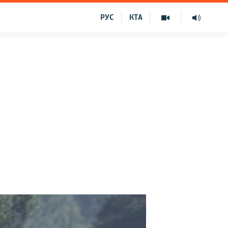
РУС
КТА