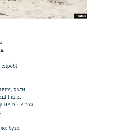
я
да
.
 спробі
равня, коли
иці Риги,
у НАТО. У той
.
оже бути