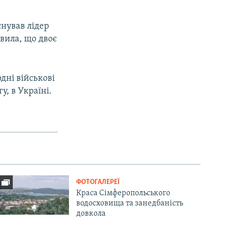
снував лідер
вила, що двоє
дні військові
у, в Україні.
ФОТОГАЛЕРЕЇ
Краса Сімферопольського
водосховища та занедбаність
довкола