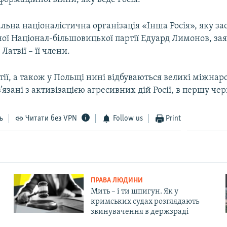
альна націоналістична організація «Інша Росія», яку за
ої Націонал-більшовицької партії Едуард Лимонов, зая
Латвії – її члени.
тії, а також у Польщі нині відбуваються великі міжнаро
’язані з активізацією агресивних дій Росії, в першу черг
ь
Читати без VPN
Follow us
Print
ПРАВА ЛЮДИНИ
Мить – і ти шпигун. Як у
кримських судах розглядають
звинувачення в держзраді