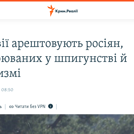
ії арештовують росіян,
рюваних у шпигунстві й
измі
, 08:50
ь
Читати без VPN