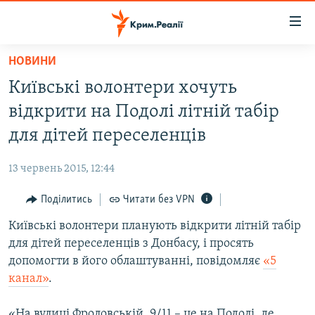
Доступність
посилання
Перейти
НОВИНИ
до
НОВИНИ
Київські волонтери хочуть
основного
ВОДА.КРИМ
матеріалу
відкрити на Подолі літній табір
ВІДЕО ТА ФОТО
Перейти
для дітей переселенців
до
ПОЛІТИКА
основної
13 червень 2015, 12:44
БЛОГИ
навігації
Перейти
Поділитись
Читати без VPN
ПОГЛЯД
до
Київські волонтери планують відкрити літній табір
ІНТЕРВ'Ю
пошуку
для дітей переселенців з Донбасу, і просять
ВСЕ ЗА ДЕНЬ
допомогти в його облаштуванні, повідомляє
«5
СПЕЦПРОЕКТИ
канал»
.
ЯК ОБІЙТИ БЛОКУВАННЯ
ДЕПОРТАЦІЯ
«На вулиці Фроловській, 9/11 – це на Подолі, де