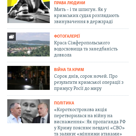
ПРАВА ЛЮДИНИ
Мить – і ти шпигун. Як у
кримських судах розглядають
звинувачення в держзраді
ФОТОГАЛЕРЕЇ
Краса Сімферопольського
водосховища та занедбаність
довкола
ВІЙНА ТА КРИМ
Сорок днів, сорок ночей. Про
результати кримської операції з
примусу Росії до миру
ПОЛІТИКА
«Короткострокова акція
перетворилася на війну на
виснаження»: Як пропаганда РФ
у Криму пояснює невдачі «СВО»
та залякує «мінними атаками»