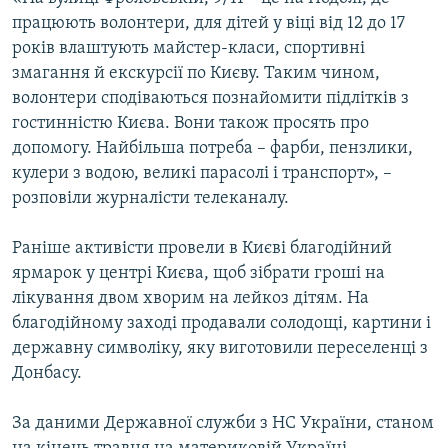
ВІДЕОУРОКИ «ELIFBE»
працюють волонтери, для дітей у віці від 12 до 17
Русский
років влаштують майстер-класи, спортивні
СВІДЧЕННЯ ОКУПАЦІЇ
Qırımtatar
змагання й екскурсії по Києву. Таким чином,
УКРАЇНСЬКА ПРОБЛЕМА КРИМУ
волонтери сподіваються познайомити підлітків з
гостинністю Києва. Вони також просять про
ДОЛУЧАЙСЯ!
ІНФОГРАФІКА
допомогу. Найбільша потреба – фарби, пензлики,
кулери з водою, великі парасолі і транспорт», –
розповіли журналісти телеканалу.
Усі сайти RFE/RL
Раніше активісти провели в Києві благодійний
ярмарок у центрі Києва, щоб зібрати гроші на
лікування двом хворим на лейкоз дітям. На
благодійному заході продавали солодощі, картини і
державну символіку, яку виготовили переселенці з
Донбасу.
За даними Державної служби з НС України, станом