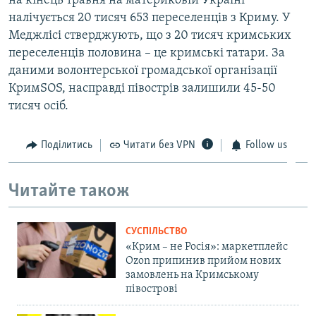
на кінець травня на материковій Україні
налічується 20 тисяч 653 переселенців з Криму. У
Меджлісі стверджують, що з 20 тисяч кримських
переселенців половина – це кримські татари. За
даними волонтерської громадської організації
КримSOS, насправді півострів залишили 45-50
тисяч осіб.
Поділитись
Читати без VPN
Follow us
Читайте також
СУСПІЛЬСТВО
«Крим – не Росія»: маркетплейс
Ozon припинив прийом нових
замовлень на Кримському
півострові