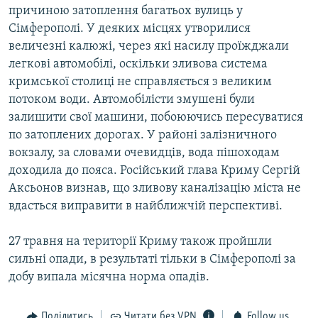
причиною затоплення багатьох вулиць у
Сімферополі. У деяких місцях утворилися
величезні калюжі, через які насилу проїжджали
легкові автомобілі, оскільки зливова система
кримської столиці не справляється з великим
потоком води. Автомобілісти змушені були
залишити свої машини, побоюючись пересуватися
по затоплених дорогах. У районі залізничного
вокзалу, за словами очевидців, вода пішоходам
доходила до пояса. Російський глава Криму Сергій
Аксьонов визнав, що зливову каналізацію міста не
вдасться виправити в найближчій перспективі.
27 травня на території Криму також пройшли
сильні опади, в результаті тільки в Сімферополі за
добу випала місячна норма опадів.
Поділитись
Читати без VPN
Follow us