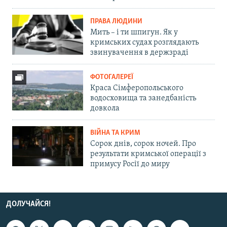
ПРАВА ЛЮДИНИ
Мить – і ти шпигун. Як у
кримських судах розглядають
звинувачення в держзраді
ФОТОГАЛЕРЕЇ
Краса Сімферопольського
водосховища та занедбаність
довкола
ВІЙНА ТА КРИМ
Сорок днів, сорок ночей. Про
результати кримської операції з
примусу Росії до миру
ДОЛУЧАЙСЯ!