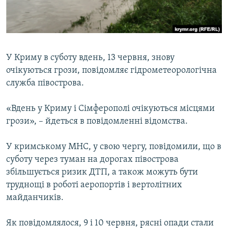
ВІДЕОУРОКИ «ELIFBE»
Русский
СВІДЧЕННЯ ОКУПАЦІЇ
Qırımtatar
УКРАЇНСЬКА ПРОБЛЕМА КРИМУ
У Криму в суботу вдень, 13 червня, знову
ДОЛУЧАЙСЯ!
ІНФОГРАФІКА
очікуються грози, повідомляє гідрометеорологічна
служба півострова.
«Вдень у Криму і Сімферополі очікуються місцями
Усі сайти RFE/RL
грози», – йдеться в повідомленні відомства.
У кримському МНС, у свою чергу, повідомили, що в
суботу через туман на дорогах півострова
збільшується ризик ДТП, а також можуть бути
труднощі в роботі аеропортів і вертолітних
майданчиків.
Як повідомлялося, 9 і 10 червня, рясні опади стали