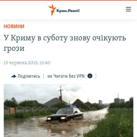
Доступність
посилання
Перейти
НОВИНИ
до
НОВИНИ
У Криму в суботу знову очікують
основного
ВОДА.КРИМ
матеріалу
грози
ВІДЕО ТА ФОТО
Перейти
до
13 червень 2015, 13:40
ПОЛІТИКА
основної
БЛОГИ
Поділитись
Читати без VPN
навігації
Перейти
ПОГЛЯД
до
ІНТЕРВ'Ю
пошуку
ВСЕ ЗА ДЕНЬ
СПЕЦПРОЕКТИ
ЯК ОБІЙТИ БЛОКУВАННЯ
ДЕПОРТАЦІЯ