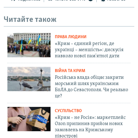
Читайте також
ПРАВА ЛЮДИНИ
«Крим – єдиний регіон, де
українці – меншість»: дискусія
навколо нової пам'ятної дати
ВІЙНА ТА КРИМ
Російська влада обіцяє закрити
морський шлях українським
БпЛА до Севастополя. Чи реально
це?
СУСПІЛЬСТВО
«Крим – не Росія»: маркетплейс
Ozon припинив прийом нових
замовлень на Кримському
півострові