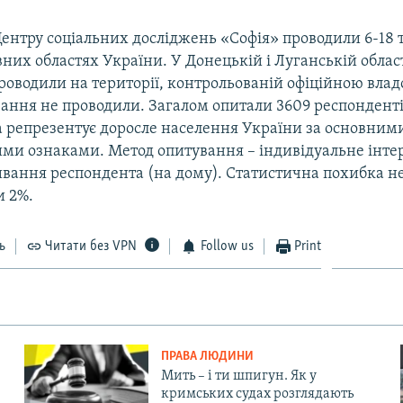
нтру соціальних досліджень «Софія» проводили 6-18 т
них областях України. У Донецькій і Луганській облас
роводили на території, контрольованій офіційною влад
ання не проводили. Загалом опитали 3609 респондентів
а репрезентує доросле населення України за основним
ми ознаками. Метод опитування – індивідуальне інтер
вання респондента (на дому). Статистична похибка н
 2%.
ь
Читати без VPN
Follow us
Print
ПРАВА ЛЮДИНИ
Мить – і ти шпигун. Як у
кримських судах розглядають