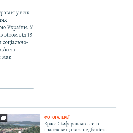
равня у всіх
тях
ою України. У
 віком від 18
и соціально-
в'ю за
е має
ФОТОГАЛЕРЕЇ
Краса Сімферопольського
водосховища та занедбаність