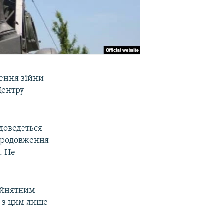
нення війни
Центру
доведеться
 продовження
. Не
ийнятним
і з цим лише