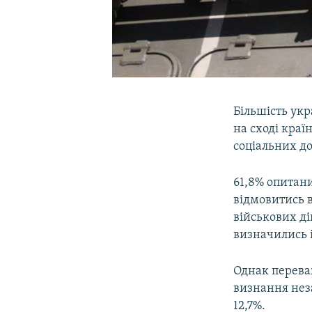
Більшість ук
на сході краї
соціальних д
61,8% опитани
відмовитись в
військових ді
визначились і
Однак перева
визнання неза
12,7%.