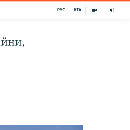
РУС
КТА
ійни,