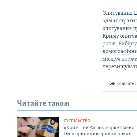
Опитування Це
адміністратив
опитування п
Криму опитув
років. Вибірк
демографічни
місцем прожи
перевищувати
Поділитис
Читайте також
СУСПІЛЬСТВО
«Крим – не Росія»: маркетплейс
Ozon припинив прийом нових