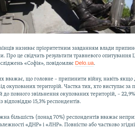
раїнців називає пріоритетним завданням влади припи
ни. Про це свідчать результати травневого опитування 
Delo.ua
.
осліджень «Софія», повідомляє
х вважає, що головне – припинити війну, навіть якщо 
ід окупованих територій. Частка тих, хто виступає за
й до повного звільнення окупованих територій, – 22,9%
з відповіддю 15,3% респондентів.
жна більшість (понад 70%) респондентів вважає непр
лежності «ДНР» і «ЛНР». Повністю або частково згідн