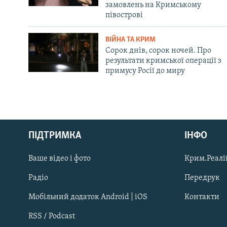
замовлень на Кримському
півострові
ВІЙНА ТА КРИМ
Сорок днів, сорок ночей. Про
результати кримської операції з
примусу Росії до миру
Русский
ПІДТРИМКА
ІНФО
Qırımtatar
Ваше відео і фото
Крим.Реалії
ДОЛУЧАЙСЯ!
Радіо
Передрук
Мобільний додаток Android | iOS
Контакти
RSS / Podcast