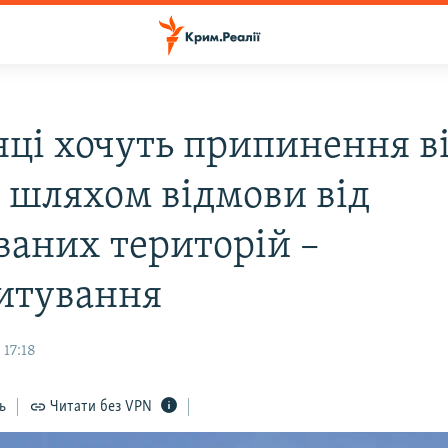
нці хочуть припинення в
ь шляхом відмови від
ваних територій –
итування
 17:18
ь
Читати без VPN