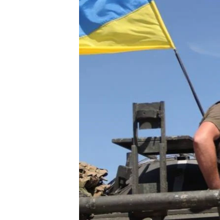
ВІДЕОУРОКИ «ELIFBE»
СВІДЧЕННЯ ОКУПАЦІЇ
УКРАЇНСЬКА ПРОБЛЕМА КРИМУ
ІНФОГРАФІКА