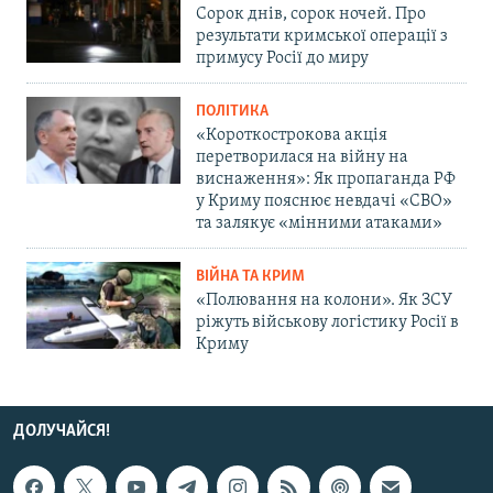
Сорок днів, сорок ночей. Про
результати кримської операції з
примусу Росії до миру
ПОЛІТИКА
«Короткострокова акція
перетворилася на війну на
виснаження»: Як пропаганда РФ
у Криму пояснює невдачі «СВО»
та залякує «мінними атаками»
ВІЙНА ТА КРИМ
«Полювання на колони». Як ЗСУ
ріжуть військову логістику Росії в
Криму
ДОЛУЧАЙСЯ!