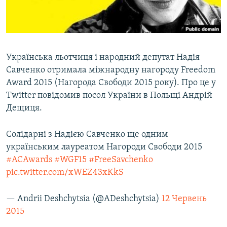
ВІДЕОУРОКИ «ELIFBE»
Русский
СВІДЧЕННЯ ОКУПАЦІЇ
Qırımtatar
УКРАЇНСЬКА ПРОБЛЕМА КРИМУ
Українська льотчиця і народний депутат Надія
ДОЛУЧАЙСЯ!
ІНФОГРАФІКА
Савченко отримала міжнародну нагороду Freedom
Award 2015 (Нагорода Свободи 2015 року). Про це у
Twitter повідомив посол України в Польщі Андрій
Дещиця.
Усі сайти RFE/RL
Солідарні з Надією Савченко ще одним
українським лауреатом Нагороди Свободи 2015
#ACAwards
#WGF15
#FreeSavchenko
pic.twitter.com/xWEZ43xKkS
— Andrii Deshchytsia (@ADeshchytsia)
12 Червень
2015