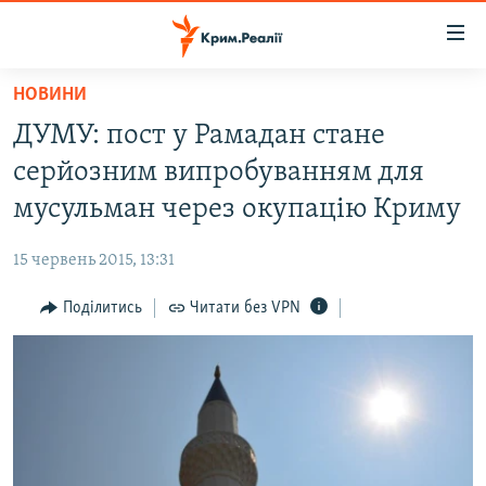
Доступність
посилання
Перейти
НОВИНИ
до
НОВИНИ
ДУМУ: пост у Рамадан стане
основного
ВОДА.КРИМ
матеріалу
серйозним випробуванням для
ВІДЕО ТА ФОТО
Перейти
мусульман через окупацію Криму
до
ПОЛІТИКА
основної
15 червень 2015, 13:31
БЛОГИ
навігації
Перейти
Поділитись
Читати без VPN
ПОГЛЯД
до
ІНТЕРВ'Ю
пошуку
ВСЕ ЗА ДЕНЬ
СПЕЦПРОЕКТИ
ЯК ОБІЙТИ БЛОКУВАННЯ
ДЕПОРТАЦІЯ