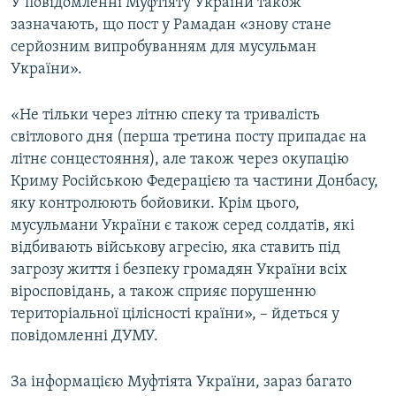
У повідомленні Муфтіяту України також
зазначають, що пост у Рамадан «знову стане
серйозним випробуванням для мусульман
України».
«Не тільки через літню спеку та тривалість
світлового дня (перша третина посту припадає на
літнє сонцестояння), але також через окупацію
Криму Російською Федерацією та частини Донбасу,
яку контролюють бойовики. Крім цього,
мусульмани України є також серед солдатів, які
відбивають військову агресію, яка ставить під
загрозу життя і безпеку громадян України всіх
віросповідань, а також сприяє порушенню
територіальної цілісності країни», – йдеться у
повідомленні ДУМУ.
За інформацією Муфтіята України, зараз багато