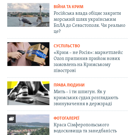
ВІЙНА ТА КРИМ
Російська влада обіцяє закрити
морський шлях українським
БпЛА до Севастополя. Чи реально
це?
СУСПІЛЬСТВО
«Крим – не Росія»: маркетплейс
Ozon припинив прийом нових
замовлень на Кримському
півострові
ПРАВА ЛЮДИНИ
Мить – і ти шпигун. Як у
кримських судах розглядають
звинувачення в держзраді
ФОТОГАЛЕРЕЇ
Краса Сімферопольського
водосховища та занедбаність