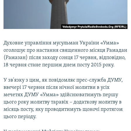
ВІДЕОУРОКИ «ELIFBE»
Русский
СВІДЧЕННЯ ОКУПАЦІЇ
Qırımtatar
УКРАЇНСЬКА ПРОБЛЕМА КРИМУ
ДОЛУЧАЙСЯ!
ІНФОГРАФІКА
Духовне управління мусульман України «Умма»
оголошує про настання священного місяця Рамадан
(Рамазан) після заходу сонця 17 червня, відповідно,
Усі сайти RFE/RL
18 червня стане першим днем посту 2015 року.
У зв'язку з цим, як повідомляє прес-служба ДУМУ,
ввечері 17 червня після нічної молитви в усіх
мечетях ДУМУ «Умма» здійснюватимуть першу
цього року молитву таравіх – додаткову молитву в
місяць посту, яку проводитимуть щоночі протягом
цього періоду.