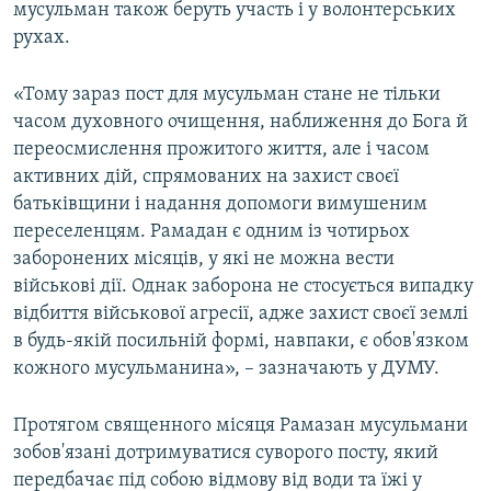
мусульман також беруть участь і у волонтерських
рухах.
«Тому зараз пост для мусульман стане не тільки
часом духовного очищення, наближення до Бога й
переосмислення прожитого життя, але і часом
активних дій, спрямованих на захист своєї
батьківщини і надання допомоги вимушеним
переселенцям. Рамадан є одним із чотирьох
заборонених місяців, у які не можна вести
військові дії. Однак заборона не стосується випадку
відбиття військової агресії, адже захист своєї землі
в будь-якій посильній формі, навпаки, є обов'язком
кожного мусульманина», – зазначають у ДУМУ.
Протягом священного місяця Рамазан мусульмани
зобов'язані дотримуватися суворого посту, який
передбачає під собою відмову від води та їжі у