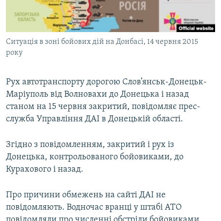
ВІДЕОУРОКИ «ELIFBE»
Русский
СВІДЧЕННЯ ОКУПАЦІЇ
Qırımtatar
Ситуація в зоні бойових дій на Донбасі, 14 червня 2015
УКРАЇНСЬКА ПРОБЛЕМА КРИМУ
року
ДОЛУЧАЙСЯ!
ІНФОГРАФІКА
Рух автотранспорту дорогою Слов’янськ-Донецьк-
Маріуполь від Волновахи до Донецька і назад
станом на 15 червня закритий, повідомляє прес-
Усі сайти RFE/RL
служба Управління ДАІ в Донецькій області.
Згідно з повідомленням, закритий і рух із
Донецька, контрольованого бойовиками, до
Курахового і назад.
Про причини обмежень на сайті ДАІ не
повідомляють. Водночас вранці у штабі АТО
повідомляли про численні обстріли бойовиками