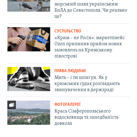
морський шлях українським
БпЛА до Севастополя. Чи реально
це?
СУСПІЛЬСТВО
«Крим – не Росія»: маркетплейс
Ozon припинив прийом нових
замовлень на Кримському
півострові
ПРАВА ЛЮДИНИ
Мить – і ти шпигун. Як у
кримських судах розглядають
звинувачення в держзраді
ФОТОГАЛЕРЕЇ
Краса Сімферопольського
водосховища та занедбаність
довкола