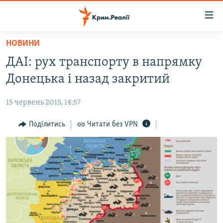
Доступність
посилання
Перейти
НОВИНИ
до
НОВИНИ
ДАІ: рух транспорту в напрямку
основного
ВОДА.КРИМ
матеріалу
Донецька і назад закритий
ВІДЕО ТА ФОТО
Перейти
до
15 червень 2015, 14:57
ПОЛІТИКА
основної
БЛОГИ
Поділитись
Читати без VPN
навігації
Перейти
ПОГЛЯД
до
ІНТЕРВ'Ю
пошуку
ВСЕ ЗА ДЕНЬ
СПЕЦПРОЕКТИ
ЯК ОБІЙТИ БЛОКУВАННЯ
ДЕПОРТАЦІЯ