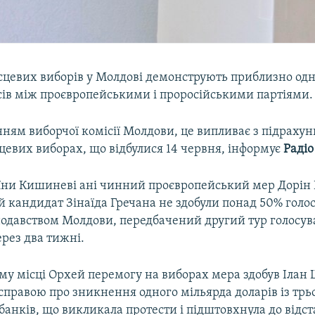
ісцевих виборів у Молдові демонструють приблизно од
осів між проєвропейськими і проросійськими партіями.
ням виборчої комісії Молдови, це випливає з підрахун
сцевих виборах, що відбулися 14 червня, інформує
Радіо
аїни Кишиневі ані чинний проєвропейський мер Дорін К
 кандидат Зінаїда Гречана не здобули понад 50% голос
нодавством Молдови, передбачений другий тур голосув
ерез два тижні.
у місці Орхей перемогу на виборах мера здобув Ілан Ш
 справою про зникнення одного мільярда доларів із трь
анків, що викликала протести і підштовхнула до відст