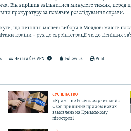
ича. Він вирішив звільнитися минулого тижня, перед 
вши прокуратуру за повільне розслідування справи.
жуть, що нинішні місцеві вибори в Молдові мають пок
ітики країни – рух до євроінтеграції чи до тісніших зв’я
ь
Читати без VPN
Follow us
Print
СУСПІЛЬСТВО
«Крим – не Росія»: маркетплейс
Ozon припинив прийом нових
замовлень на Кримському
півострові