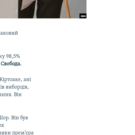
наковий
ку 98,5%
 Свобода.
іртоаке, ані
ів виборців,
ання. Він
ор. Він був
ох
авки прем’єра