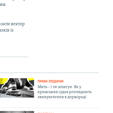
цим
азати вектор
зків із
ПРАВА ЛЮДИНИ
Мить – і ти шпигун. Як у
кримських судах розглядають
звинувачення в держзраді