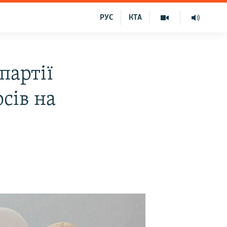
РУС
КТА
партії
сів на