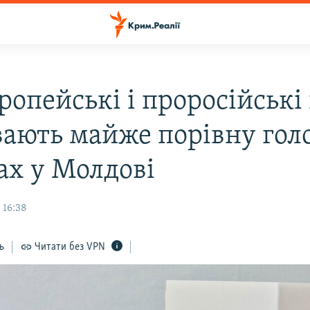
опейські і проросійські 
вають майже порівну голо
ах у Молдові
 16:38
ь
Читати без VPN