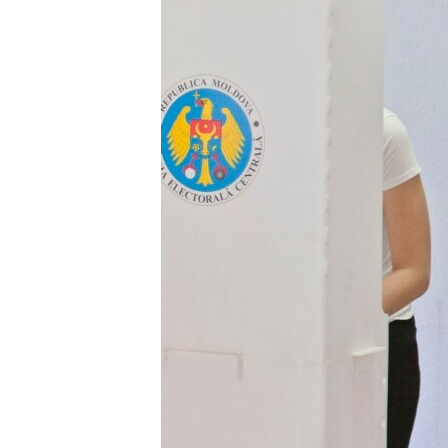
ВІДЕОУРОКИ «ELIFBE»
СВІДЧЕННЯ ОКУПАЦІЇ
УКРАЇНСЬКА ПРОБЛЕМА КРИМУ
ІНФОГРАФІКА