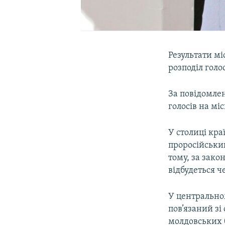
Результати м
розподіл гол
За повідомлен
голосів на мі
У столиці кр
проросійський
тому, за зако
відбудеться ч
У центральном
пов’язаний зі
молдовських б