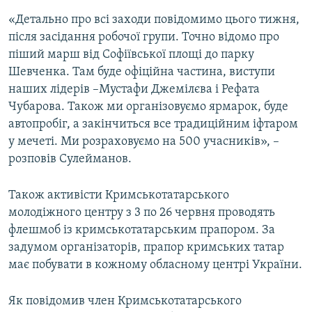
«Детально про всі заходи повідомимо цього тижня,
після засідання робочої групи. Точно відомо про
піший марш від Софіївської площі до парку
Шевченка. Там буде офіційна частина, виступи
наших лідерів –Мустафи Джемілєва і Рефата
Чубарова. Також ми організовуємо ярмарок, буде
автопробіг, а закінчиться все традиційним іфтаром
у мечеті. Ми розраховуємо на 500 учасників», –
розповів Сулейманов.
Також активісти Кримськотатарського
молодіжного центру з 3 по 26 червня проводять
флешмоб із кримськотатарським прапором. За
задумом організаторів, прапор кримських татар
має побувати в кожному обласному центрі України.
Як повідомив член Кримськотатарського