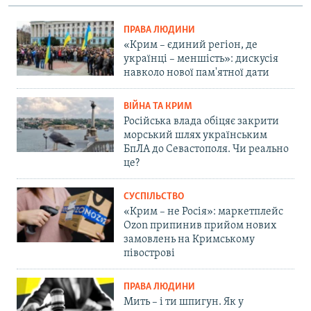
ПРАВА ЛЮДИНИ
«Крим – єдиний регіон, де
українці – меншість»: дискусія
навколо нової пам'ятної дати
ВІЙНА ТА КРИМ
Російська влада обіцяє закрити
морський шлях українським
БпЛА до Севастополя. Чи реально
це?
СУСПІЛЬСТВО
«Крим – не Росія»: маркетплейс
Ozon припинив прийом нових
замовлень на Кримському
півострові
ПРАВА ЛЮДИНИ
Мить – і ти шпигун. Як у