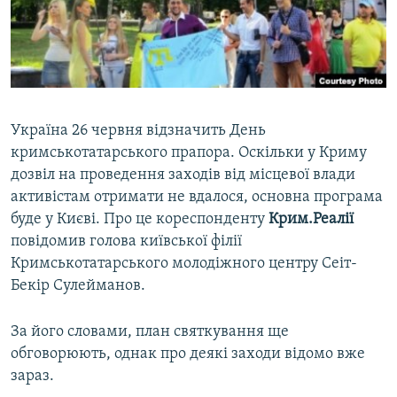
ВІДЕОУРОКИ «ELIFBE»
Русский
СВІДЧЕННЯ ОКУПАЦІЇ
Qırımtatar
УКРАЇНСЬКА ПРОБЛЕМА КРИМУ
ДОЛУЧАЙСЯ!
ІНФОГРАФІКА
Україна 26 червня відзначить День
кримськотатарського прапора. Оскільки у Криму
дозвіл на проведення заходів від місцевої влади
Усі сайти RFE/RL
активістам отримати не вдалося, основна програма
буде у Києві. Про це кореспонденту
Крим.Реалії
повідомив голова київської філії
Кримськотатарського молодіжного центру Сеіт-
Бекір Сулейманов.
За його словами, план святкування ще
обговорюють, однак про деякі заходи відомо вже
зараз.