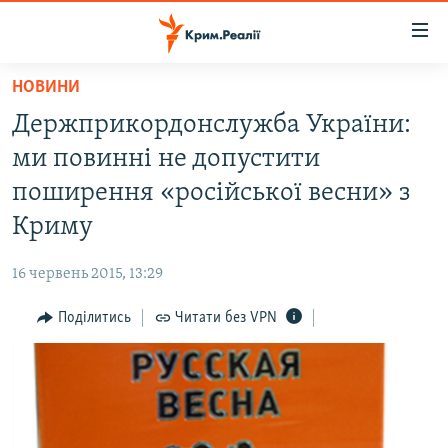
Доступність
посилання
Перейти
НОВИНИ
до
НОВИНИ
Держприкордонслужба України:
основного
ВОДА.КРИМ
матеріалу
ми повинні не допустити
ВІДЕО ТА ФОТО
Перейти
поширення «російської весни» з
до
ПОЛІТИКА
Криму
основної
БЛОГИ
навігації
16 червень 2015, 13:29
Перейти
ПОГЛЯД
до
Поділитись
Читати без VPN
ІНТЕРВ'Ю
пошуку
ВСЕ ЗА ДЕНЬ
СПЕЦПРОЕКТИ
ЯК ОБІЙТИ БЛОКУВАННЯ
ДЕПОРТАЦІЯ