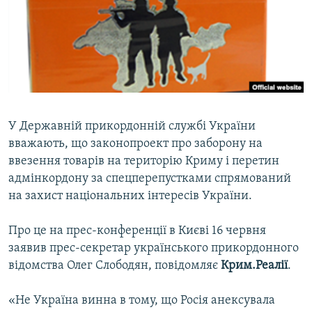
ВІДЕОУРОКИ «ELIFBE»
Русский
СВІДЧЕННЯ ОКУПАЦІЇ
Qırımtatar
УКРАЇНСЬКА ПРОБЛЕМА КРИМУ
ДОЛУЧАЙСЯ!
ІНФОГРАФІКА
У Державній прикордонній службі України
вважають, що законопроект про заборону на
Усі сайти RFE/RL
ввезення товарів на територію Криму і перетин
адмінкордону за спецперепустками спрямований
на захист національних інтересів України.
Про це на прес-конференції в Києві 16 червня
заявив прес-секретар українського прикордонного
відомства Олег Слободян, повідомляє
Крим.Реалії
.
«Не Україна винна в тому, що Росія анексувала