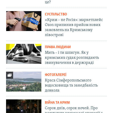
це?
СУСПІЛЬСТВО
«Крим – не Росія»: маркетплейс
Ozon припинив прийом нових
замовлень на Кримському
півострові
ПРАВА ЛЮДИНИ
Мить – і ти шпигун. Як у
кримських судах розглядають
звинувачення в держзраді
ФОТОГАЛЕРЕЇ
Краса Сімферопольського
водосховища та занедбаність
довкола
ВІЙНА ТА КРИМ
Сорок днів, сорок ночей. Про