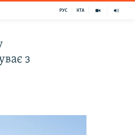
РУС
КТА
у
уває з