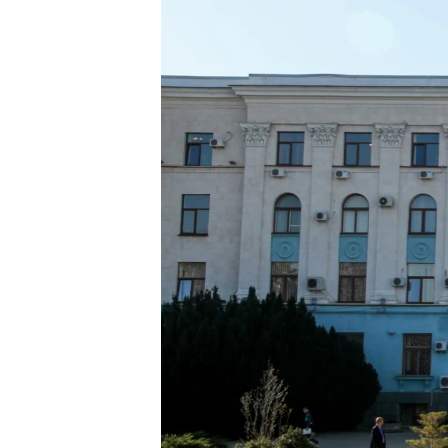
ВІДЕОУРОКИ «ELIFBE»
СВІДЧЕННЯ ОКУПАЦІЇ
УКРАЇНСЬКА ПРОБЛЕМА КРИМУ
ІНФОГРАФІКА