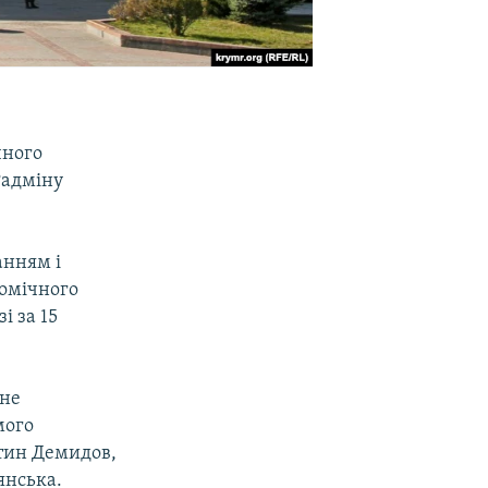
чного
Радміну
анням і
номічного
і за 15
 не
мого
тин Демидов,
янська.