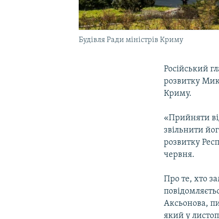
Будівля Ради міністрів Криму
Російський г
розвитку Мик
Криму.
«Прийняти ві
звільнити йог
розвитку Респ
червня.
Про те, хто з
повідомляєть
Аксьонова, п
який у листо