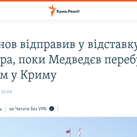
нов відправив у відставк
тра, поки Медведєв переб
ом у Криму
 15:06
ь
Читати без VPN