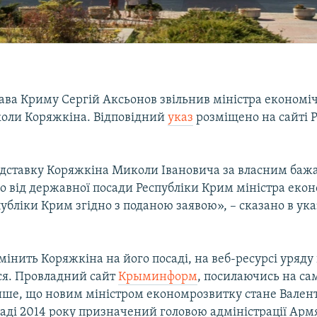
лава Криму Сергій Аксьонов звільнив міністра економі
оли Коряжкіна. Відповідний
указ
розміщено на сайті 
дставку Коряжкіна Миколи Івановича за власним баж
о від державної посади Республіки Крим міністра еко
убліки Крим згідно з поданою заявою», – сказано в указ
амінить Коряжкіна на його посаді, на веб-ресурсі уряду
ся. Провладний сайт
Крыминформ
, посилаючись на са
ише, що новим міністром економрозвитку стане Вален
паді 2014 року призначений головою адміністрації Арм