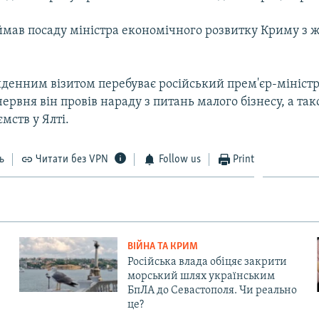
ймав посаду міністра економічного розвитку Криму з 
иденним візитом перебуває російський прем'єр-мініст
червня він провів нараду з питань малого бізнесу, а так
мств у Ялті.
ь
Читати без VPN
Follow us
Print
ВІЙНА ТА КРИМ
Російська влада обіцяє закрити
морський шлях українським
БпЛА до Севастополя. Чи реально
це?