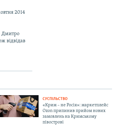
жовтня 2014
р Дмитро
ож відвідав
СУСПІЛЬСТВО
«Крим – не Росія»: маркетплейс
Ozon припинив прийом нових
замовлень на Кримському
півострові