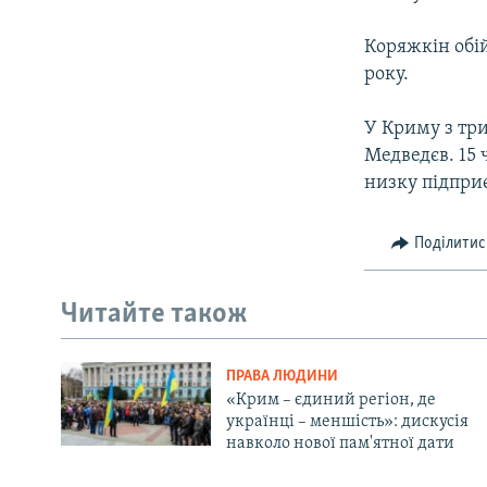
Коряжкін обі
року.
У Криму з тр
Медведєв. 15 
низку підприє
Поділитис
Читайте також
ПРАВА ЛЮДИНИ
«Крим – єдиний регіон, де
українці – меншість»: дискусія
навколо нової пам'ятної дати