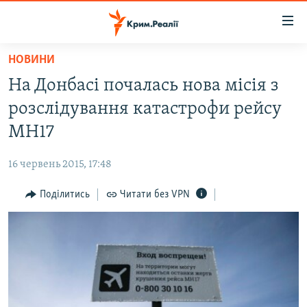
Доступність
посилання
Перейти
НОВИНИ
до
НОВИНИ
На Донбасі почалась нова місія з
основного
ВОДА.КРИМ
матеріалу
розслідування катастрофи рейсу
ВІДЕО ТА ФОТО
Перейти
МН17
до
ПОЛІТИКА
основної
16 червень 2015, 17:48
БЛОГИ
навігації
Перейти
Поділитись
Читати без VPN
ПОГЛЯД
до
ІНТЕРВ'Ю
пошуку
ВСЕ ЗА ДЕНЬ
СПЕЦПРОЕКТИ
ЯК ОБІЙТИ БЛОКУВАННЯ
ДЕПОРТАЦІЯ