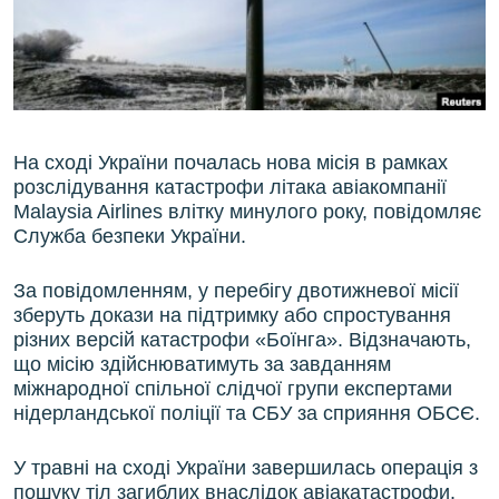
ВІДЕОУРОКИ «ELIFBE»
Русский
СВІДЧЕННЯ ОКУПАЦІЇ
Qırımtatar
УКРАЇНСЬКА ПРОБЛЕМА КРИМУ
ДОЛУЧАЙСЯ!
ІНФОГРАФІКА
На сході України почалась нова місія в рамках
розслідування катастрофи літака авіакомпанії
Malaysia Airlines влітку минулого року, повідомляє
Служба безпеки України.
Усі сайти RFE/RL
За повідомленням, у перебігу двотижневої місії
зберуть докази на підтримку або спростування
різних версій катастрофи «Боїнга». Відзначають,
що місію здійснюватимуть за завданням
міжнародної спільної слідчої групи експертами
нідерландської поліції та СБУ за сприяння ОБСЄ.
У травні на сході України завершилась операція з
пошуку тіл загиблих внаслідок авіакатастрофи.