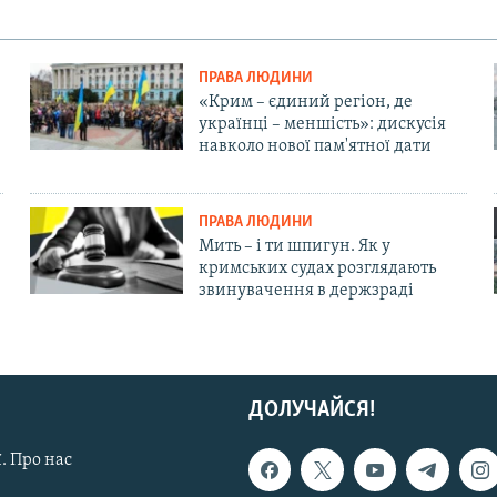
ПРАВА ЛЮДИНИ
«Крим – єдиний регіон, де
українці – меншість»: дискусія
навколо нової пам'ятної дати
ПРАВА ЛЮДИНИ
Мить – і ти шпигун. Як у
кримських судах розглядають
звинувачення в держзраді
ДОЛУЧАЙСЯ!
. Про нас