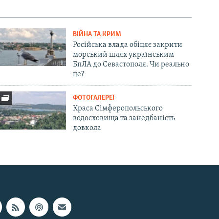
ВІЙНА ТА КРИМ
Російська влада обіцяє закрити
морський шлях українським
БпЛА до Севастополя. Чи реально
це?
ФОТОГАЛЕРЕЇ
Краса Сімферопольського
водосховища та занедбаність
довкола