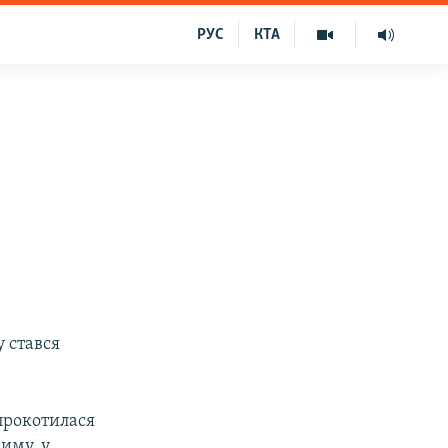
РУС
КТА
 стався
прокотилася
иму, у