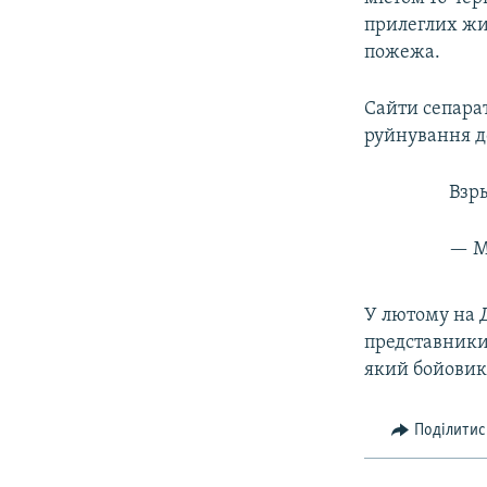
ВІДЕОУРОКИ «ELIFBE»
прилеглих жи
СВІДЧЕННЯ ОКУПАЦІЇ
пожежа.
УКРАЇНСЬКА ПРОБЛЕМА КРИМУ
Сайти сепарат
ІНФОГРАФІКА
руйнування д
Взр
— M
У лютому на Д
представники
який бойовик
Поділитис