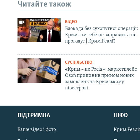
Читайте також
ВІДЕО
Блокада без сухопутної операції:
Крим сам себе не заправить і не
прогодує | Крим.Реалії
СУСПІЛЬСТВО
«Крим – не Росія»: маркетплейс
Ozon припинив прийом нових
замовлень на Кримському
півострові
Русский
Qırımtatar
ПІДТРИМКА
ІНФО
Ваше відео і фото
Крим.Реалії
ДОЛУЧАЙСЯ!