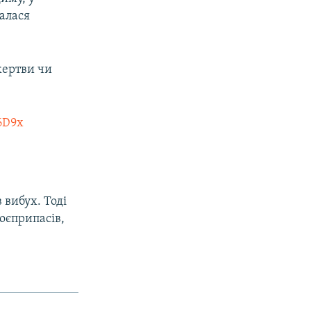
алася
жертви чи
D6D9x
 вибух. Тоді
оєприпасів,