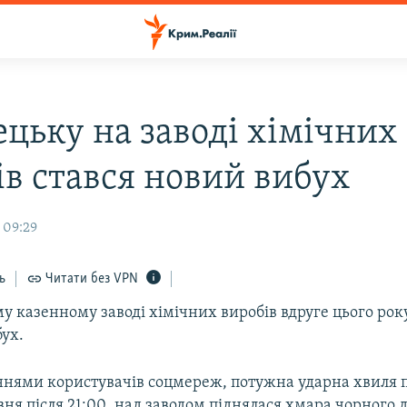
ецьку на заводі хімічних
ів стався новий вибух
 09:29
ь
Читати без VPN
 казенному заводі хімічних виробів вдруге цього року
ух.
ннями користувачів соцмереж, потужна ударна хвиля 
вня після 21:00, над заводом піднялася хмара чорного д