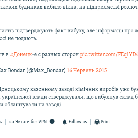
тлових будинках вибило вікна, на підприємстві розпоч
истів підтверджують факт вибуху, але інформації про 
осі не подають.
ыв в
#Донецк
-е с разных сторон
pic.twitter.com/FEq1Y
ax Bondar (@Max_Bondar)
16 Червень 2015
онецькому казенному заводі хімічних виробів уже був
 української влади стверджували, що вибухнув склад б
и облаштували на заводі.
ь
Читати без VPN
Follow us
Print