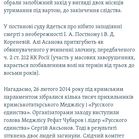
обрали запобіжний захід у вигляді двох місяців
утримання під вартою, до закінчення слідства.
У постанові суду йдеться про нібито заподіянні
смерті з необережності І. А. Постному і В. Д.
Кореневій. Алі Асанова притягубють як
обвинуваченого у вчиненні злочину, передбаченого
ч. 2 ст. 212 КК Росії (участь у масових заворушеннях,
карається позбавленням волі на термін від трьох до
восьми років).
Нагадаємо, 26 лютого 2014 року під кримським
парламентом зібралися кілька тисяч прихильників
кримськотатарського Меджлісу і «Русского
единства». Організаторами заходу виступили
голова Меджлісу Рефат Чубаров і лідер «Русского
единства» Сергій Аксьонов. Тоді в результаті
зіткнень двоє людей загинули. Слідчий комітет