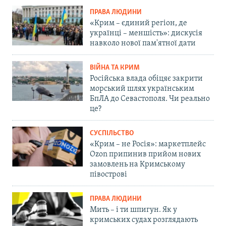
ПРАВА ЛЮДИНИ
«Крим – єдиний регіон, де
українці – меншість»: дискусія
навколо нової пам'ятної дати
ВІЙНА ТА КРИМ
Російська влада обіцяє закрити
морський шлях українським
БпЛА до Севастополя. Чи реально
це?
СУСПІЛЬСТВО
«Крим – не Росія»: маркетплейс
Ozon припинив прийом нових
замовлень на Кримському
півострові
ПРАВА ЛЮДИНИ
Мить – і ти шпигун. Як у
кримських судах розглядають