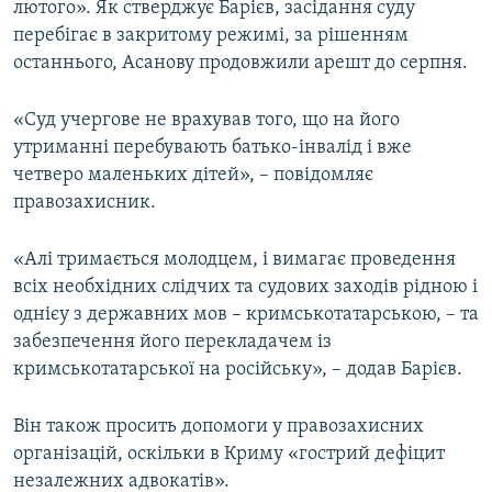
лютого». Як стверджує Барієв, засідання суду
ВІДЕОУРОКИ «ELIFBE»
перебігає в закритому режимі, за рішенням
Русский
СВІДЧЕННЯ ОКУПАЦІЇ
останнього, Асанову продовжили арешт до серпня.
Qırımtatar
УКРАЇНСЬКА ПРОБЛЕМА КРИМУ
«Суд учергове не врахував того, що на його
ДОЛУЧАЙСЯ!
ІНФОГРАФІКА
утриманні перебувають батько-інвалід і вже
четверо маленьких дітей», – повідомляє
правозахисник.
Усі сайти RFE/RL
«Алі тримається молодцем, і вимагає проведення
всіх необхідних слідчих та судових заходів рідною і
однієу з державних мов – кримськотатарською, – та
забезпечення його перекладачем із
кримськотатарської на російську», – додав Барієв.
Він також просить допомоги у правозахисних
організацій, оскільки в Криму «гострий дефіцит
незалежних адвокатів».