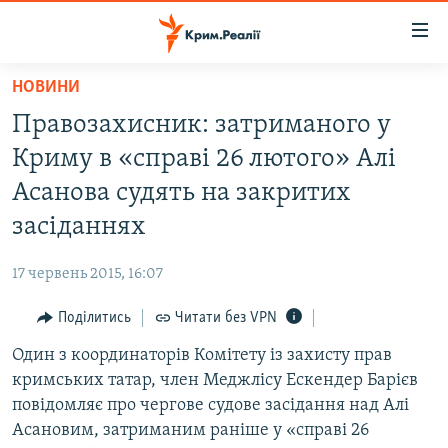
Доступність
посилання
Перейти
НОВИНИ
до
НОВИНИ
Правозахисник: затриманого у
основного
ВОДА.КРИМ
матеріалу
Криму в «справі 26 лютого» Алі
ВІДЕО ТА ФОТО
Перейти
Асанова судять на закритих
до
ПОЛІТИКА
засіданнях
основної
БЛОГИ
навігації
17 червень 2015, 16:07
Перейти
ПОГЛЯД
до
Поділитись
Читати без VPN
ІНТЕРВ'Ю
пошуку
Один з координаторів Комітету із захисту прав
ВСЕ ЗА ДЕНЬ
кримських татар, член Меджлісу Ескендер Барієв
СПЕЦПРОЕКТИ
повідомляє про чергове судове засідання над Алі
Асановим, затриманим раніше у «справі 26
ЯК ОБІЙТИ БЛОКУВАННЯ
ДЕПОРТАЦІЯ