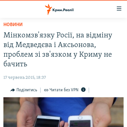
Доступність
посилання
Перейти
НОВИНИ
до
НОВИНИ
Мінкомзв'язку Росії, на відміну
основного
ВОДА.КРИМ
матеріалу
від Медведєва і Аксьонова,
ВІДЕО ТА ФОТО
Перейти
проблем зі зв'язком у Криму не
до
ПОЛІТИКА
бачить
основної
БЛОГИ
навігації
17 червень 2015, 18:37
Перейти
ПОГЛЯД
до
Поділитись
Читати без VPN
ІНТЕРВ'Ю
пошуку
ВСЕ ЗА ДЕНЬ
СПЕЦПРОЕКТИ
ЯК ОБІЙТИ БЛОКУВАННЯ
ДЕПОРТАЦІЯ