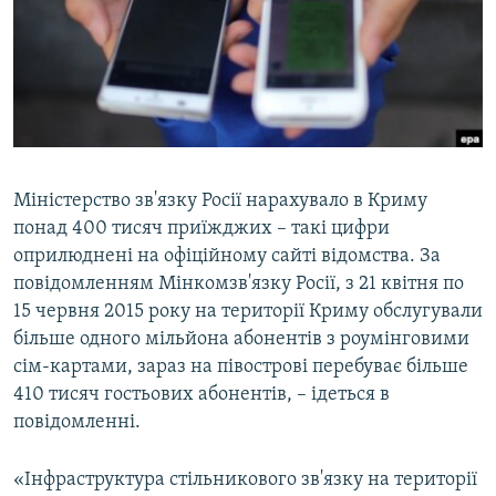
ВІДЕОУРОКИ «ELIFBE»
Русский
СВІДЧЕННЯ ОКУПАЦІЇ
Qırımtatar
УКРАЇНСЬКА ПРОБЛЕМА КРИМУ
ДОЛУЧАЙСЯ!
ІНФОГРАФІКА
Міністерство зв'язку Росії нарахувало в Криму
понад 400 тисяч приїжджих – такі цифри
Усі сайти RFE/RL
оприлюднені на офіційному сайті відомства. За
повідомленням Мінкомзв'язку Росії, з 21 квітня по
15 червня 2015 року на території Криму обслугували
більше одного мільйона абонентів з роумінговими
сім-картами, зараз на півострові перебуває більше
410 тисяч гостьових абонентів, – ідеться в
повідомленні.
«Інфраструктура стільникового зв'язку на території