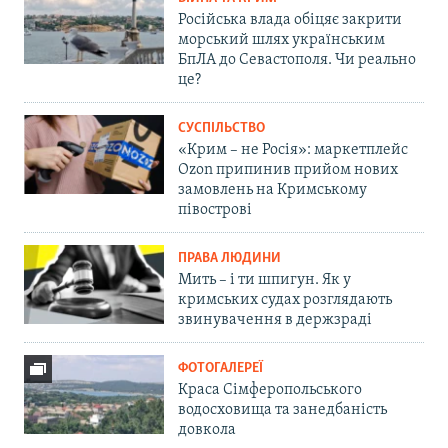
Російська влада обіцяє закрити
морський шлях українським
БпЛА до Севастополя. Чи реально
це?
СУСПІЛЬСТВО
«Крим – не Росія»: маркетплейс
Ozon припинив прийом нових
замовлень на Кримському
півострові
ПРАВА ЛЮДИНИ
Мить – і ти шпигун. Як у
кримських судах розглядають
звинувачення в держзраді
ФОТОГАЛЕРЕЇ
Краса Сімферопольського
водосховища та занедбаність
довкола