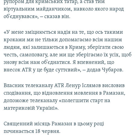
рупором для кримських татар, а став тим
віртуальним майданчиком, навколо якого народ
–
об'єднувався»,
сказав він.
«У мене зміцнюється надія на те, що ось такими
кроками ми не тільки допомагаємо всім нашим
людям, які залишаються в Криму, зберігати свою
честь, самоповагу, але ми ще зберігаємо їх усіх, щоб
знову всім нам об'єднатися. Я впевнений, що
–
внесок ATR у це буде суттєвий»,
додав Чубаров.
Власник телеканалу ATR Ленур Іслямов висловив
сподівання, що відновлення мовлення в Рамазан,
допоможе телеканалу «полегшити старт на
материковій Україні».
Священний місяць Рамазан в цьому році
починається 18 червня.