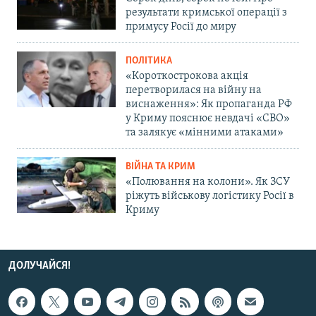
результати кримської операції з
примусу Росії до миру
ПОЛІТИКА
«Короткострокова акція
перетворилася на війну на
виснаження»: Як пропаганда РФ
у Криму пояснює невдачі «СВО»
та залякує «мінними атаками»
ВІЙНА ТА КРИМ
«Полювання на колони». Як ЗСУ
ріжуть військову логістику Росії в
Криму
ДОЛУЧАЙСЯ!