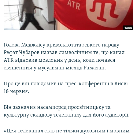
ВІДЕОУРОКИ «ELIFBE»
Русский
СВІДЧЕННЯ ОКУПАЦІЇ
Qırımtatar
УКРАЇНСЬКА ПРОБЛЕМА КРИМУ
ДОЛУЧАЙСЯ!
ІНФОГРАФІКА
Голова Меджлісу кримськотатарського народу
Рефат Чубаров назвав символічним те, що канал
ATR відновив мовлення у день, коли почався
Усі сайти RFE/RL
священний у мусульман місяць Рамазан.
Про це він повідомив на прес-конференції в Києві
18 червня.
Він зазначив насамперед просвітницьку та
культурну складову телеканалу для його аудиторії.
«Цей телеканал став не тільки духовним і мовним