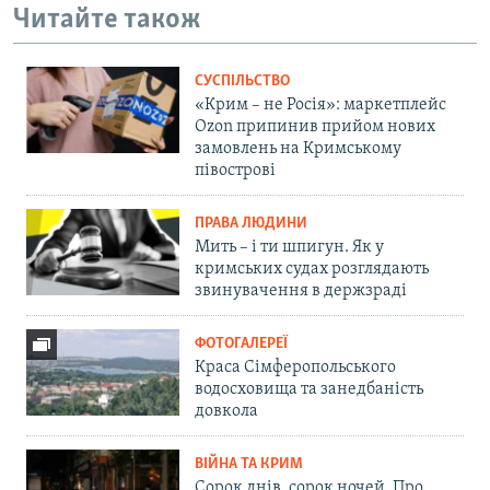
Читайте також
СУСПІЛЬСТВО
«Крим – не Росія»: маркетплейс
Ozon припинив прийом нових
замовлень на Кримському
півострові
ПРАВА ЛЮДИНИ
Мить – і ти шпигун. Як у
кримських судах розглядають
звинувачення в держзраді
ФОТОГАЛЕРЕЇ
Краса Сімферопольського
водосховища та занедбаність
довкола
ВІЙНА ТА КРИМ
Сорок днів, сорок ночей. Про