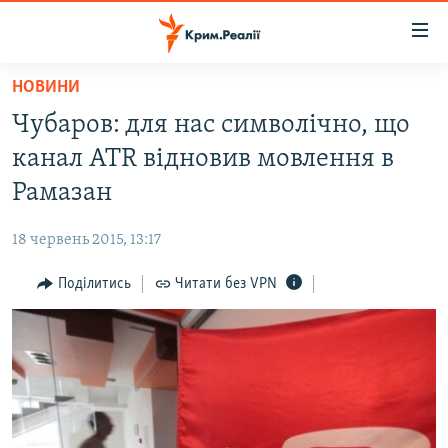
Доступність
посилання
Перейти
НОВИНИ
до
НОВИНИ
Чубаров: для нас символічно, що
основного
ВОДА.КРИМ
матеріалу
канал ATR відновив мовлення в
ВІДЕО ТА ФОТО
Перейти
Рамазан
до
ПОЛІТИКА
основної
18 червень 2015, 13:17
БЛОГИ
навігації
Перейти
Поділитись
Читати без VPN
ПОГЛЯД
до
ІНТЕРВ'Ю
пошуку
ВСЕ ЗА ДЕНЬ
СПЕЦПРОЕКТИ
ЯК ОБІЙТИ БЛОКУВАННЯ
ДЕПОРТАЦІЯ