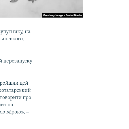
упутнику, на
тинського,
ій перезапуску
 пройшли цей
ькотатарський
 говорити про
пит на
–
шою мірою»,