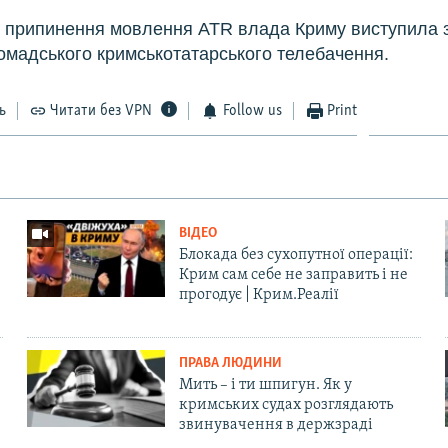
я припинення мовлення ATR влада Криму виступила з
омадського кримськотатарського телебачення.
ь
Читати без VPN
Follow us
Print
ВІДЕО
Блокада без сухопутної операції:
Крим сам себе не заправить і не
прогодує | Крим.Реалії
ПРАВА ЛЮДИНИ
Мить – і ти шпигун. Як у
кримських судах розглядають
звинувачення в держзраді