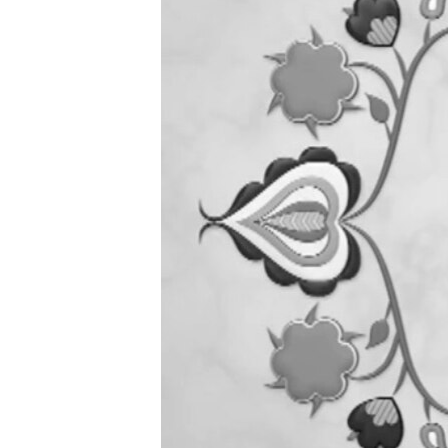
ВІДЕОУРОКИ «ELIFBE»
СВІДЧЕННЯ ОКУПАЦІЇ
УКРАЇНСЬКА ПРОБЛЕМА КРИМУ
ІНФОГРАФІКА