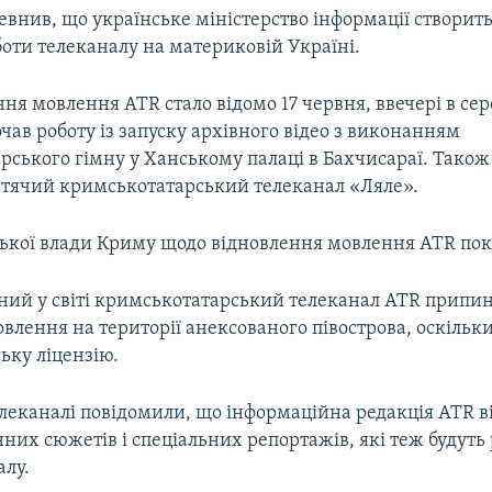
евнив, що українське міністерство інформації створит
оти телеканалу на материковій Україні.
ня мовлення АТR стало відомо 17 червня, ввечері в сер
чав роботу із запуску архівного відео з виконанням
рського гімну у Ханському палаці в Бахчисараї. Також
итячий кримськотатарський телеканал «Ляле».
йської влади Криму щодо відновлення мовлення АТR по
диний у світі кримськотатарський телеканал ATR припи
влення на території анексованого півострова, оскільк
ьку ліцензію.
елеканалі повідомили, що інформаційна редакція АТR 
их сюжетів і спеціальних репортажів, які теж будуть
алу.