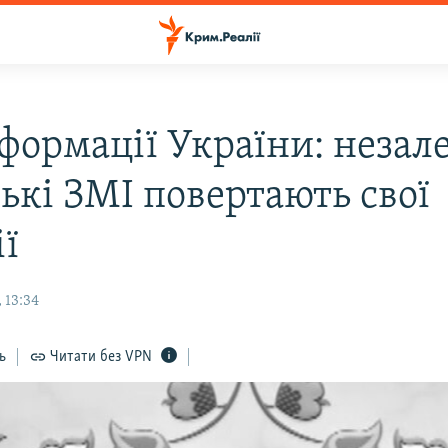
формації України: незал
ькі ЗМІ повертають свої
ії
 13:34
ь
Читати без VPN