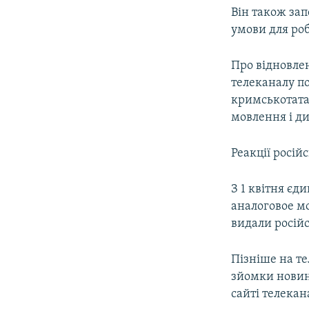
Він також зап
умови для роб
Про відновлен
телеканалу по
кримськотата
мовлення і д
Реакції росі
З 1 квітня є
аналоговое мо
видали російс
Пізніше на т
зйомки новинн
сайті телекан