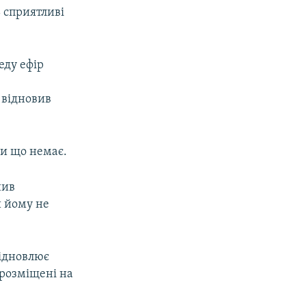
ь сприятливі
еду ефір
 відновив
ки що немає.
нив
и йому не
відновлює
 розміщені на