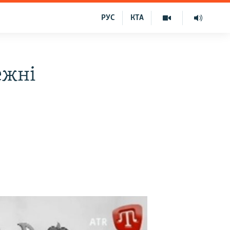
РУС
КТА
ежні