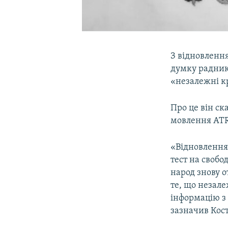
З відновленн
думку радник
«незалежні кр
Про це він ск
мовлення ATR
«Відновленн
тест на свобо
народ знову 
те, що незале
інформацію з
зазначив Кос