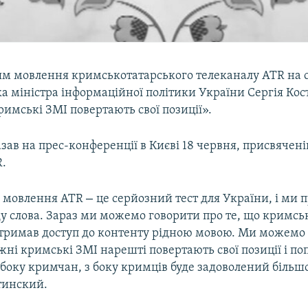
ям мовлення кримськотатарського телеканалу ATR на с
а міністра інформаційної політики України Сергія Кос
имські ЗМІ повертають свої позиції».
азав на прес-конференції в Києві 18 червня, присвячен
.
–
я мовлення АТR
це серйозний тест для України, і ми
ду слова. Зараз ми можемо говорити про те, що кримс
отримав доступ до контенту рідною мовою. Ми можемо
жні кримські ЗМІ нарешті повертають свої позиції і по
 боку кримчан, з боку кримців буде задоволений біль
тинский.