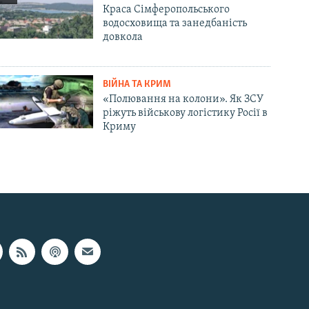
Краса Сімферопольського
водосховища та занедбаність
довкола
ВІЙНА ТА КРИМ
«Полювання на колони». Як ЗСУ
ріжуть військову логістику Росії в
Криму