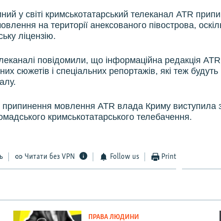
диний у світі кримськотатарський телеканал ATR прип
овлення на території анексованого півострова, оскіл
ську ліцензію.
елеканалі повідомили, що інформаційна редакція АТ
их сюжетів і спеціальних репортажів, які теж будуть
алу.
я припинення мовлення ATR влада Криму виступила з
омадського кримськотатарського телебачення.
ь
Читати без VPN
Follow us
Print
ПРАВА ЛЮДИНИ