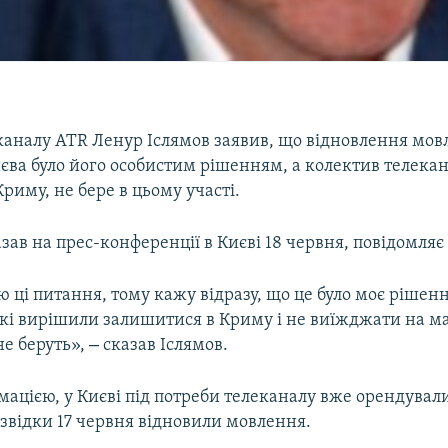
каналу ATR Ленур Іслямов заявив, що відновлення мов
єва було його особистим рішенням, а колектив телекан
риму, не бере в цьому участі.
азав на прес-конференції в Києві 18 червня, повідомля
 ці питання, тому кажу відразу, що це було моє рішенн
які вирішили залишитися в Криму і не виїжджати на ма
–
не беруть»,
сказав Іслямов.
мацією, у Києві під потреби телеканалу вже орендувал
звідки 17 червня відновили мовлення.