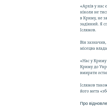
«Архів у нас є
ніколи не тис
в Криму, не з
задіяний. Я с
Іслямов.
Він зазначив,
місецва влада
«Нас у Криму
Криму до Укра
вмирати оста
Іслямов також
його мета «зб
Про відновле