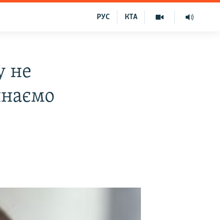
РУС
КТА
у не
инаємо