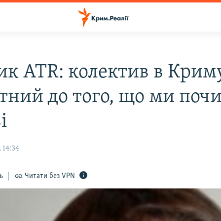
ик ATR: колектив в Крим
тний до того, що ми поч
і
 14:34
ь
Читати без VPN