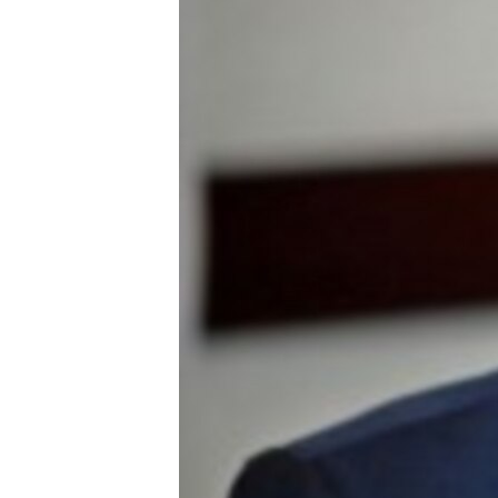
ВІДЕОУРОКИ «ELIFBE»
СВІДЧЕННЯ ОКУПАЦІЇ
УКРАЇНСЬКА ПРОБЛЕМА КРИМУ
ІНФОГРАФІКА