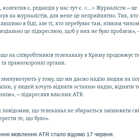
–
, колектив є, редакція у нас тут є. <...> Журналісти
це 
нув на журналістів, для мене це неприйнятно. Тих, хт
алишимо в біді, але ті, хто перебуває там, ніяким чином
пеціально це підкреслюю, щоб у них не було проблем»,
 що на співробітників телеканалу в Криму продовжує т
 та правоохоронні органи.
 звинувачують у тому, що ми даємо надію людям на п
їни, у людей хочуть відняти останню надію, відняти т
–
ннім»,
підкреслив власник ATR.
 повідомив, що телеканал не збирається змінювати сві
ерегти те, що було».
ння мовлення АТR стало відомо 17 червня.