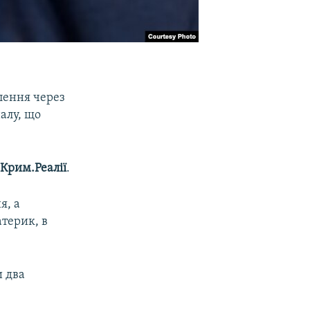
лення через
алу, що
є
Крим.Реалії
.
я, а
терик, в
и два