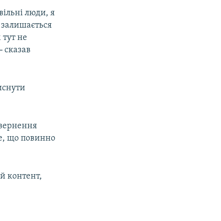
вільні люди, я
о залишається
 тут не
–
сказав
иснути
овернення
е, що повинно
й контент,