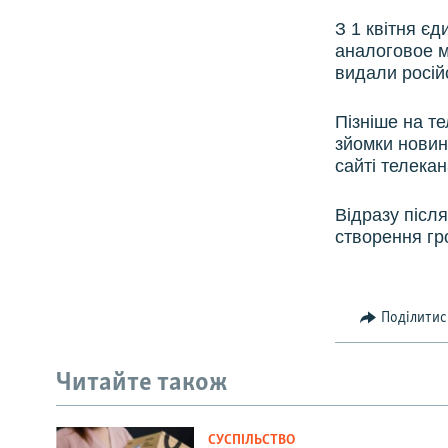
З 1 квітня є
аналоговое м
видали росій
Пізніше на т
зйомки новинн
сайті телекан
Відразу післ
створення гр
Поділитис
Читайте також
СУСПІЛЬСТВО