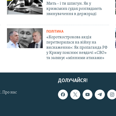
Мить – і ти шпигун. Як у
кримських судах розглядають
звинувачення в держзраді
ПОЛІТИКА
«Короткострокова акція
перетворилася на війну на
виснаження»: Як пропаганда РФ
у Криму пояснює невдачі «СВО»
та залякує «мінними атаками»
ДОЛУЧАЙСЯ!
. Про нас