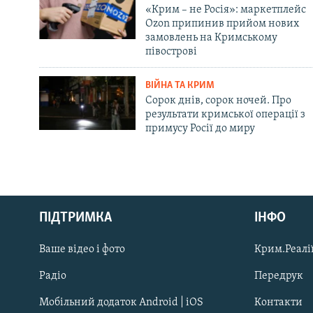
«Крим – не Росія»: маркетплейс
Ozon припинив прийом нових
замовлень на Кримському
півострові
ВІЙНА ТА КРИМ
Сорок днів, сорок ночей. Про
результати кримської операції з
примусу Росії до миру
Русский
ПІДТРИМКА
ІНФО
Qırımtatar
Ваше відео і фото
Крим.Реалії
ДОЛУЧАЙСЯ!
Радіо
Передрук
Мобільний додаток Android | iOS
Контакти