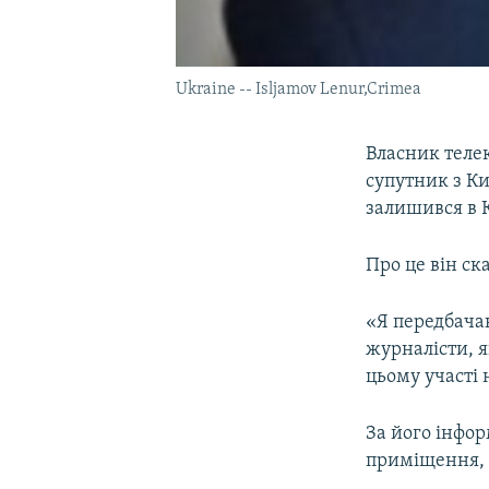
Ukraine -- Isljamov Lenur,Crimea
Власник теле
супутник з Ки
залишився в К
Про це він ск
«Я передбачаю
журналісти, 
цьому участі 
За його інфор
приміщення, 