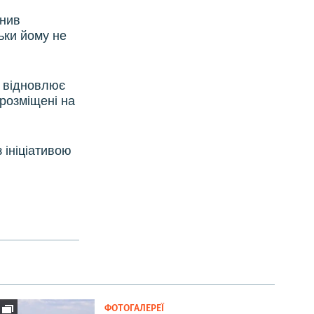
инив
ьки йому не
R відновлює
 розміщені на
 ініціативою
ФОТОГАЛЕРЕЇ