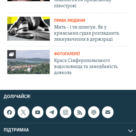
замовлень на Кримському
півострові
ПРАВА ЛЮДИНИ
Мить – і ти шпигун. Як у
кримських судах розглядають
звинувачення в держзраді
ФОТОГАЛЕРЕЇ
Краса Сімферопольського
водосховища та занедбаність
довкола
ДОЛУЧАЙСЯ!
ПІДТРИМКА