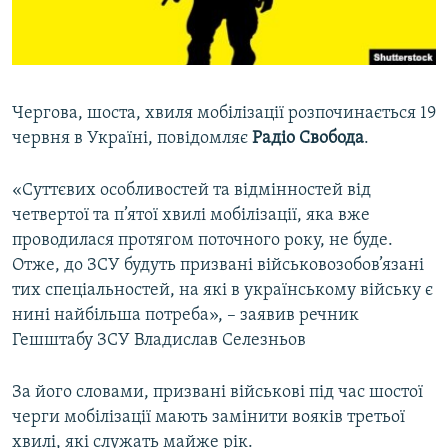
ВІДЕОУРОКИ «ELIFBE»
Русский
СВІДЧЕННЯ ОКУПАЦІЇ
Qırımtatar
УКРАЇНСЬКА ПРОБЛЕМА КРИМУ
Чергова, шоста, хвиля мобілізації розпочинається 19
ДОЛУЧАЙСЯ!
ІНФОГРАФІКА
червня в Україні, повідомляє
Радіо Свобода
.
«Суттєвих особливостей та відмінностей від
четвертої та п’ятої хвилі мобілізації, яка вже
Усі сайти RFE/RL
проводилася протягом поточного року, не буде.
Отже, до ЗСУ будуть призвані військовозобов’язані
тих спеціальностей, на які в українському війську є
нині найбільша потреба», – заявив речник
Гешштабу ЗСУ Владислав Селезньов
За його словами, призвані військові під час шостої
черги мобілізації мають замінити вояків третьої
хвилі, які служать майже рік.