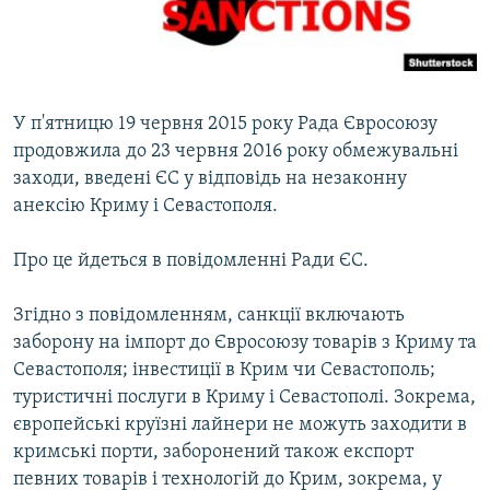
ВІДЕОУРОКИ «ELIFBE»
Русский
СВІДЧЕННЯ ОКУПАЦІЇ
Qırımtatar
УКРАЇНСЬКА ПРОБЛЕМА КРИМУ
У п'ятницю 19 червня 2015 року Рада Євросоюзу
ДОЛУЧАЙСЯ!
ІНФОГРАФІКА
продовжила до 23 червня 2016 року обмежувальні
заходи, введені ЄС у відповідь на незаконну
анексію Криму і Севастополя.
Усі сайти RFE/RL
Про це йдеться в повідомленні Ради ЄС.
Згідно з повідомленням, санкції включають
заборону на імпорт до Євросоюзу товарів з Криму та
Севастополя; інвестиції в Крим чи Севастополь;
туристичні послуги в Криму і Севастополі. Зокрема,
європейські круїзні лайнери не можуть заходити в
кримські порти, заборонений також експорт
певних товарів і технологій до Крим, зокрема, у