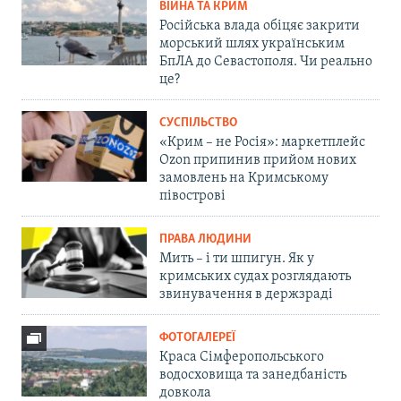
ВІЙНА ТА КРИМ
Російська влада обіцяє закрити
морський шлях українським
БпЛА до Севастополя. Чи реально
це?
СУСПІЛЬСТВО
«Крим – не Росія»: маркетплейс
Ozon припинив прийом нових
замовлень на Кримському
півострові
ПРАВА ЛЮДИНИ
Мить – і ти шпигун. Як у
кримських судах розглядають
звинувачення в держзраді
ФОТОГАЛЕРЕЇ
Краса Сімферопольського
водосховища та занедбаність
довкола